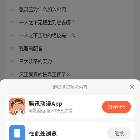
张灵玉为什么加入公司
24
一人之下无根生到底去哪了
25
一人之下王也的绝技是什么
26
雅雅的配音
27
三大妖帝的实力
28
风正豪真的投靠王家了么
29
妖族两大皇者
继续浏览精彩内容
30
腾讯动漫App
打开APP
海量漫画 新人7天免费看
腾讯漫画
起点读书
QQ阅读
网站备案/许可证号：粤B2-20090059-5
在此处浏览
继续
Copyright©1998 - 2026 Tencent. All Rights Reserved