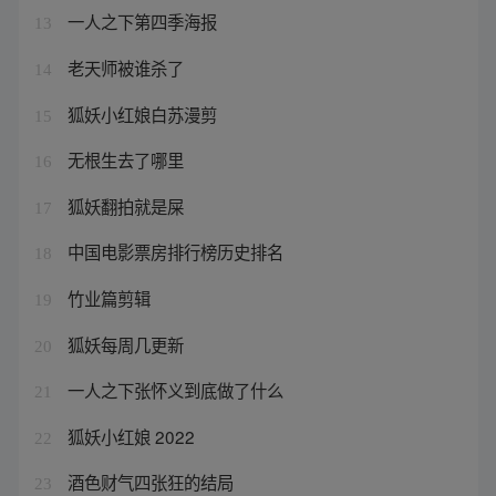
一人之下第四季海报
13
老天师被谁杀了
14
狐妖小红娘白苏漫剪
15
无根生去了哪里
16
狐妖翻拍就是屎
17
中国电影票房排行榜历史排名
18
竹业篇剪辑
19
狐妖每周几更新
20
一人之下张怀义到底做了什么
21
狐妖小红娘 2022
22
酒色财气四张狂的结局
23