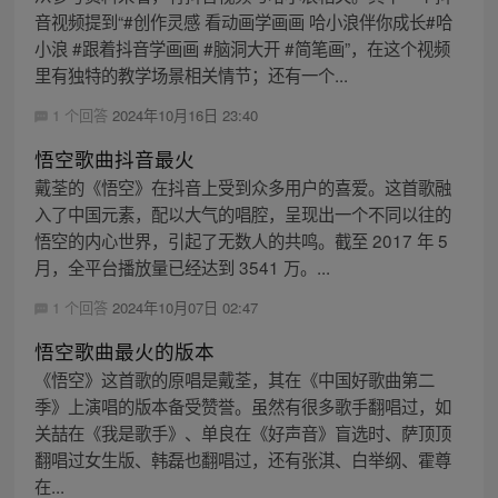
音视频提到“#创作灵感 看动画学画画 哈小浪伴你成长#哈
小浪 #跟着抖音学画画 #脑洞大开 #简笔画”，在这个视频
里有独特的教学场景相关情节；还有一个...
1 个回答
2024年10月16日 23:40
悟空歌曲抖音最火
戴荃的《悟空》在抖音上受到众多用户的喜爱。这首歌融
入了中国元素，配以大气的唱腔，呈现出一个不同以往的
悟空的内心世界，引起了无数人的共鸣。截至 2017 年 5
月，全平台播放量已经达到 3541 万。...
1 个回答
2024年10月07日 02:47
悟空歌曲最火的版本
《悟空》这首歌的原唱是戴荃，其在《中国好歌曲第二
季》上演唱的版本备受赞誉。虽然有很多歌手翻唱过，如
关喆在《我是歌手》、单良在《好声音》盲选时、萨顶顶
翻唱过女生版、韩磊也翻唱过，还有张淇、白举纲、霍尊
在...