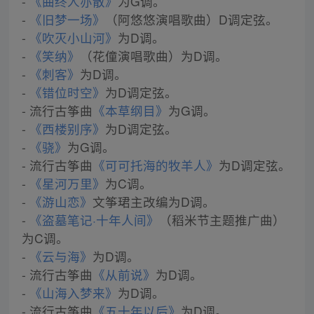
-
《曲终人亦散》
为G调。
-
《旧梦一场》
（阿悠悠演唱歌曲）D调定弦。
-
《吹灭小山河》
为D调。
-
《笑纳》
（花僮演唱歌曲）为D调。
-
《刺客》
为D调。
-
《错位时空》
为D调定弦。
- 流行古筝曲
《本草纲目》
为G调。
-
《西楼别序》
为D调定弦。
-
《骁》
为G调。
- 流行古筝曲
《可可托海的牧羊人》
为D调定弦。
-
《星河万里》
为C调。
-
《游山恋》
文筝珺主改编为D调。
-
《盗墓笔记·十年人间》
（稻米节主题推广曲）
为C调。
-
《云与海》
为D调。
- 流行古筝曲
《从前说》
为D调。
-
《山海入梦来》
为D调。
- 流行古筝曲
《五十年以后》
为D调。