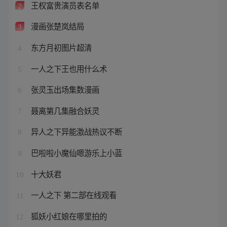
王权富贵演员表名单
2
漫画张楚岚结局
3
东方月初图片超清
4
一人之下王也用什么术
5
张灵玉出场集数漫画
6
聂离第几集融合妖灵
7
异人之下异能激战热议不断
8
巴啦啦小魔仙嗯游乐上小蓝
9
十大妖君
10
一人之下 第二部在线观看
11
狐妖小红娘在哪里拍的
12