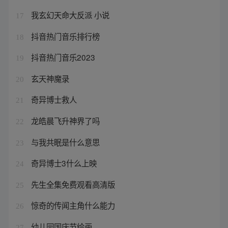
我玄幻天命大反派 小说
17
抖音热门音乐排行榜
18
抖音热门音乐2023
19
玄天神魔录
20
奇异博士救人
21
龙皓晨飞升神界了吗
22
与我共眠是什么意思
23
奇异博士3什么上映
24
先生全集免费观看高清版
25
惊奇的传闻主角什么能力
26
幼儿园国庆节绘画
27