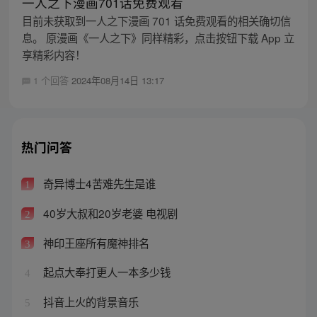
一人之下漫画701话免费观看
目前未获取到一人之下漫画 701 话免费观看的相关确切信
息。 原漫画《一人之下》同样精彩，点击按钮下载 App 立
享精彩内容！
1 个回答
2024年08月14日 13:17
热门问答
奇异博士4苦难先生是谁
1
40岁大叔和20岁老婆 电视剧
2
神印王座所有魔神排名
3
起点大奉打更人一本多少钱
4
抖音上火的背景音乐
5