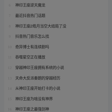
神印王座逆天魔龙
6
最近抖音热门话题
7
神印王座2皓月当空大结局了没
8
抖音热门音乐怎么找
9
奇异博士有连续剧吗
10
吞噬星空正在播放
11
穿越神印王座拥有系统的小说
12
天命大反派秦朗的穿越经历
13
从神印王座开始打卡的小说
14
神印王座为啥没有神界
15
神印王座之最强剑神
16