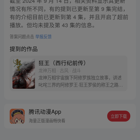
截至 2024 年 9 月 14 日，相关资料显示其更新
情况有所不同，有的提到已更新至第 9 集完结，
有的介绍目前已更新到第 4 集，并且开启了超前
播放。但均未提及第 43 集的信息。
答案问题点击
举报反馈
提到的作品
狂王（西行纪前传）
龙神万相 · 古风 · 战斗
龙神万相宇宙旗下阿修罗族独立故事，讲述
叱咤三界的阿修罗王·狂王罗侯的称王之路。
天生脆弱的阿修罗少年有鱼惨遭神秘阿修罗
突然灭族，自己也被强行带走进行地狱式的
磨炼。经历无数次死亡与重生，蜕变的少年
腾讯动漫App
有鱼最终背负挚友的信念成为阿修罗王—狂
立即下载
王，更名罗侯。天界与阿修罗的百年大战随
海量正版漫画畅快看
之爆发，少年新王能否担起重任