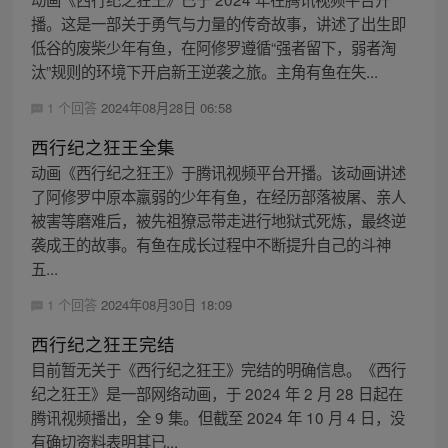
播。这是一部关于勇气与力量的传奇故事，讲述了出生即
低谷的废柴少年有鱼，在阿修罗遵循“强者留下，弱者淘
汰”规则的环境下开启新王逆袭之旅。主角有鱼在失...
1 个回答
2024年08月28日 06:58
西行纪之狂王全集
动画《西行纪之狂王》于腾讯视频平台开播。该动画讲述
了阿修罗中原本羸弱的少年有鱼，在经历部落被屠、亲人
被害等磨难后，被先祖獠忌带走进行地狱式死炼，最终逆
袭成王的故事。有鱼在成长过程中不断提升自己的斗神
五...
1 个回答
2024年08月30日 18:09
西行纪之狂王完结
目前暂无关于《西行纪之狂王》完结的明确信息。《西行
纪之狂王》是一部网络动画，于 2024 年 2 月 28 日起在
腾讯视频播出，全 9 集。但截至 2024 年 10 月 4 日，没
有确切资料表明其已...