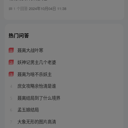
1 个回答
2024年10月04日 11:38
热门问答
聂离大战叶寒
1
妖神记男主几个老婆
2
聂离为啥不杀妖主
3
庶女攻略余怡清是谁
4
聂离结局到了什么境界
5
孟五娘结局
6
大象无形的图片高清
7