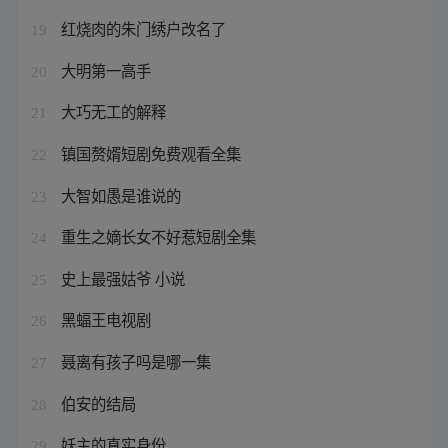
红烧肉的朱门绣户改名了
19
大明第一高手
20
大巧无工的解释
21
镇国赘婿短剧免费观看全集
22
大智如愚是谁说的
23
重生之嫡长女不好惹短剧全集
24
史上最强姑爷 小说
25
黑蝠王电视剧
26
聂离有孩子吗是哪一集
27
伯安的结局
28
妖主的真实身份
29