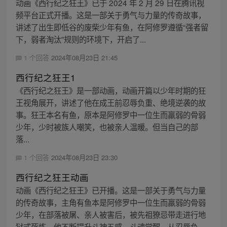
动画《西行纪之狂王》已于 2024 年 2 月 29 日在腾讯视
频平台正式开播。这是一部关于勇气与力量的传奇故事，
讲述了出生即低谷的废柴少年有鱼，在阿修罗遵循“强者留
下，弱者淘汰”规则的环境下，开启了...
1 个回答
2024年08月23日 21:45
西行纪之狂王1
《西行纪之狂王》是一部动画，动画开篇以少年时期的狂
王视角展开，讲述了他在成王前忍辱负重、绝境逆袭的故
事。狂王本名有鱼，原本是阿修罗中一位生而羸弱的骨弱
少年，少时被族人嘲笑，也被亲人温暖。但当自己的部
落...
1 个回答
2024年08月23日 23:30
西行纪之狂王动画
动画《西行纪之狂王》已开播。这是一部关于勇气与力量
的传奇故事，主角有鱼本是阿修罗中一位生而羸弱的骨弱
少年，在部落被屠、亲人被害后，被先祖獠忌带走进行地
狱式死炼。他不断提升斗神五感，斗魂觉醒，从忍辱负