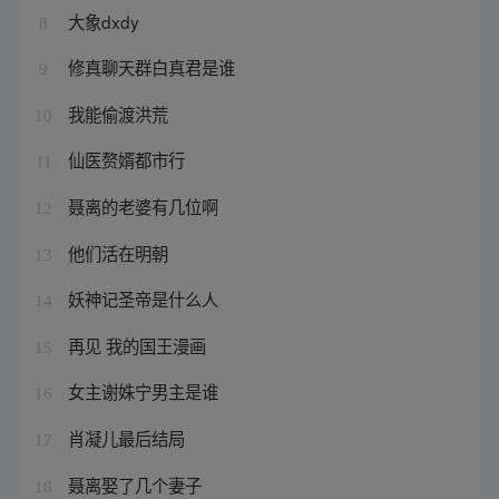
大象dxdy
8
修真聊天群白真君是谁
9
我能偷渡洪荒
10
仙医赘婿都市行
11
聂离的老婆有几位啊
12
他们活在明朝
13
妖神记圣帝是什么人
14
再见 我的国王漫画
15
女主谢姝宁男主是谁
16
肖凝儿最后结局
17
聂离娶了几个妻子
18