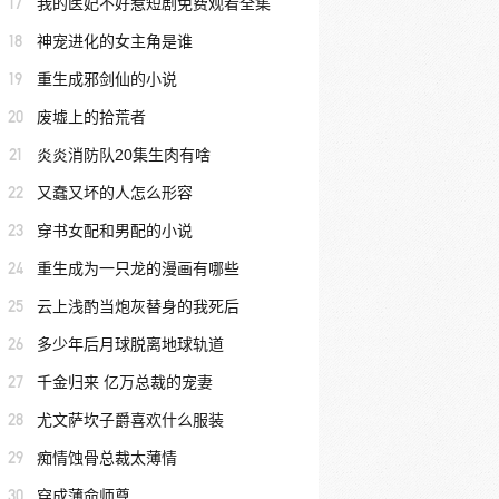
17
我的医妃不好惹短剧免费观看全集
18
神宠进化的女主角是谁
19
重生成邪剑仙的小说
20
废墟上的拾荒者
21
炎炎消防队20集生肉有啥
22
又蠢又坏的人怎么形容
23
穿书女配和男配的小说
24
重生成为一只龙的漫画有哪些
25
云上浅酌当炮灰替身的我死后
26
多少年后月球脱离地球轨道
27
千金归来 亿万总裁的宠妻
28
尤文萨坎子爵喜欢什么服装
29
痴情蚀骨总裁太薄情
30
穿成薄命师尊