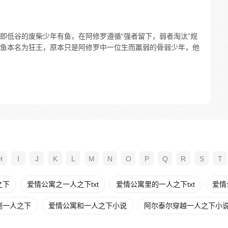
即低谷的废柴少年有鱼，在阿修罗遵循“强者留下，弱者淘汰”规
鱼本名为狂王，原本只是阿修罗中一位生而羸弱的骨弱少年，他
H
I
J
K
L
M
N
O
P
Q
R
S
T
之下
爱情公寓之一人之下txt
爱情公寓里的一人之下txt
爱情
则一人之下
爱情公寓和一人之下小说
阿尔泰尔穿越一人之下小