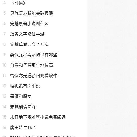
4
《时运》
5
灵气复苏我能突破极限
6
宠魅原著小说叫什么
7
放置文字修仙手游
8
宠魅莫邪异变了几次
9
类似九星毒奶的书有哪些
10
伯爵和子爵那个地位高
11
恰似寒光遇骄阳观看软件
12
独孤策有声小说
13
恶魔和魔女
14
宠魅剧情简介
15
末日地下避难所小说免费阅读
16
魔王转生15-1