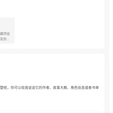
藏师徒
苦到达
可世间并
慢慢揭
”重新归
唐三藏
们，组
行之
楚呢，你可以给我说说它的作者、故事大概、角色信息或者书单