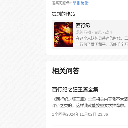
举报反馈
答案问题点击
提到的作品
西行纪
龙神万相 · 古风 · 战斗
在这个人妖神灵共存的时代，三
一行为了世间和平，历经千辛万
彼岸取得“永恒之火”拯救苍生，
没有因此变得美好….随着阴谋
露，暗魂四起, 为了让“永恒之火
位，小狼妖白狼不辞万难，找到
相关问答
大法师，和他一起重新寻回徒弟
成全新“西行小队”，再度踏上西
旅……
西行纪之狂王篇全集
《西行纪之狂王篇》全集相关内容我不太清
评价之类的，这样我就能按照要求推荐啦。
1个回答
2024年11月02日 23:36