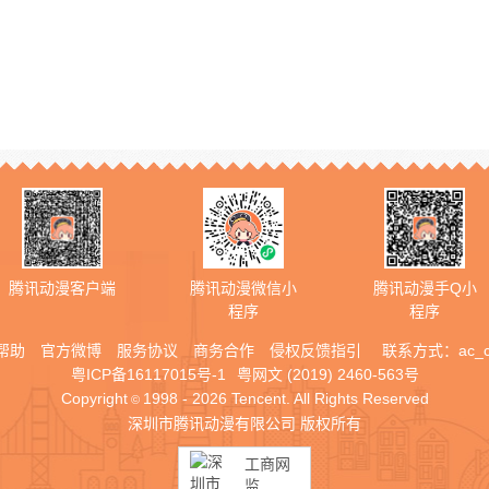
腾讯动漫客户端
腾讯动漫微信小
腾讯动漫手Q小
程序
程序
帮助
官方微博
服务协议
商务合作
侵权反馈指引
联系方式：
ac_
粤ICP备16117015号-1
粤网文 (2019) 2460-563号
Copyright
1998 - 2026 Tencent. All Rights Reserved
©
深圳市腾讯动漫有限公司 版权所有
工商网
监