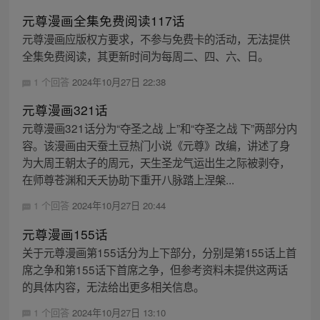
元尊漫画全集免费阅读117话
元尊漫画应版权方要求，不参与免费卡的活动，无法提供
全集免费阅读，其更新时间为每周二、四、六、日。
1 个回答
2024年10月27日 22:38
元尊漫画321话
元尊漫画321话分为“夺圣之战 上”和“夺圣之战 下”两部分内
容。该漫画由天蚕土豆热门小说《元尊》改编，讲述了身
为大周王朝太子的周元，天生圣龙气运出生之际被剥夺，
在师尊苍渊和夭夭协助下重开八脉踏上涅槃...
1 个回答
2024年10月27日 20:44
元尊漫画155话
关于元尊漫画第155话分为上下部分，分别是第155话上首
席之争和第155话下首席之争，但参考资料未提供这两话
的具体内容，无法给出更多相关信息。
1 个回答
2024年10月27日 13:10