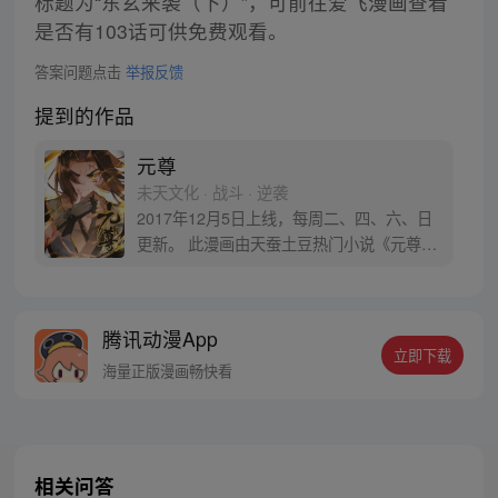
标题为“东玄来袭（下）”，可前往爱飞漫画查看
是否有103话可供免费观看。
答案问题点击
举报反馈
提到的作品
元尊
未天文化 · 战斗 · 逆袭
2017年12月5日上线，每周二、四、六、日
更新。 此漫画由天蚕土豆热门小说《元尊》
改编。少年执笔，龙蛇舞动；劈开乱世，点
亮苍穹。气掌乾坤的世界里，究竟是蟒雀吞
龙，还是圣龙崛起？！
腾讯动漫App
立即下载
海量正版漫画畅快看
相关问答