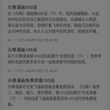
元尊漫画500话
在《元尊》漫画第500话（下）中，陆庆划破胸前，从血
肉中钻出符文并汇聚成符文光球弹出，天渊域众人绝望，
周元虽为天阳境，但他盯着飞来的光球，眼底闪过狠厉后
主动冲向光球，在众人认为他不知死活时，他竟张开嘴...
1 个回答
2024年10月27日 09:59
元尊漫画105话
关于元尊漫画第105话的标题为“武煌杀意（下）”，但参考
资料未提供更多关于这一话具体情节内容的信息。
1 个回答
2024年10月27日 06:45
元尊漫画免费观看103话
元尊漫画可在爱飞漫画观看全集免费阅读，《元尊》每周
二、周四、周六、周日更新，第103话标题为“东玄来袭
（下）”，可前往爱飞漫画查看是否有103话可供免费观
看。