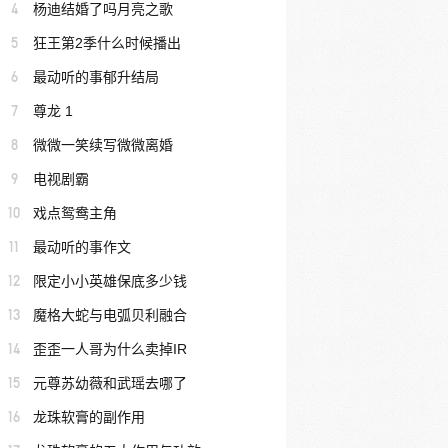
4
杨迪结婚了吗月亮之歌
5
狂王第2季什么时候播出
6
最动听的事郁升结局
7
尊龙 1
8
微微一笑续写微微离婚
9
电视剧霸
10
戏点鸳鸯主角
11
最动听的事作文
12
限定小小英雄保底多少钱
13
魔格大蛇与电弧贝利融合
14
歪歪一人哥为什么卖掉IR
15
元尊苏幼薇和武瑶去哪了
16
龙珠软膏的副作用