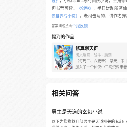
，小盗非道1写的仙侠小说，主角修
镜》
但书荒可读。
，半日蹉跎所著仙
《剑种》
，老司击写的，讲作者穿
侠世界写小说》
举报反馈
答案问题点击
提到的作品
修真聊天群
阅文漫画 · 战斗 · 脑洞
【每周二、六更新】 某天，宋
加入了一个仙侠中二病资深患者
群，里面的群友们都以“道友”相
片都是各种府主、洞主、真人、
连群主走失的宠物犬都称为大妖
出走。整天聊的是炼丹、闯秘境
相关问答
经验啥的。 突然有一天，潜水
发现……群里每一个群员竟然都
者！
男主是天道的玄幻小说
以下为您推荐几部男主是天道相关的玄幻小