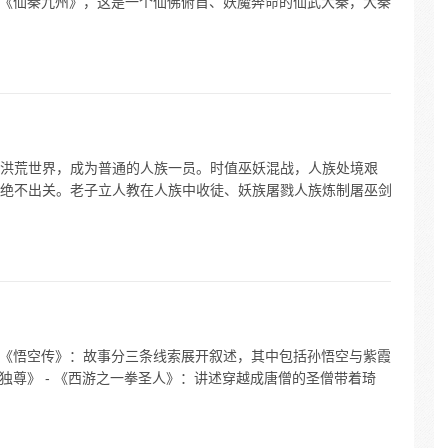
- 《仙秦九州》，这是一个仙佛俯首、妖魔奔命的仙武大秦，大秦
洪荒世界，成为普通的人族一员。时值巫妖混战，人族处境艰
绝不出关。老子立人教在人族中收徒、妖族屠戮人族炼制屠巫剑
- 《悟空传》：故事分三条线索展开叙述，其中包括孙悟空与紫霞
我独尊》 - 《西游之一拳圣人》：讲述穿越成唐僧的圣僧带着琦