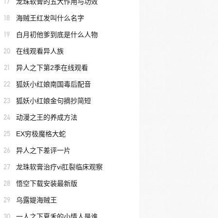
17
龙珠软膏的五大作用与功效
18
海贼王红发叫什么名字
19
白月初他爹到底是什么人物
20
在线观看异人族
21
异人之下第2季在线观看
22
狐妖小红娘南国毒后配音
23
狐妖小红娘金句摘抄简短
24
动漫之王的养成方法
25
EX穷极魔格大蛇
26
异人之下差评一片
27
龙珠软膏治疗vi肛裂临床观察
28
悟空下载安装最新版
29
乌露媞海贼王
30
一人之下夏禾的小情人是谁