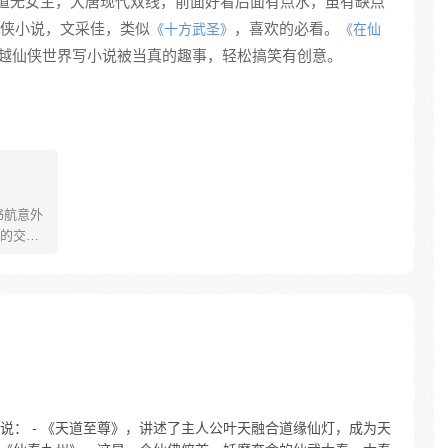
道无女主，大唐现代双线，前面好看后面有点水，虽有缺点
侠小说，文采佳，类似
，喜欢的必看。
《十方武圣》
《在仙
越仙侠世界写小说被当真的趣事，轻松搞笑有创意。
书航意外
的交流
称，群名
天师，
犬离家
、炼功
良久的他
是修真
说： - 《天道至尊》，讲述了主人公叶天融合道缘仙灯，成为天