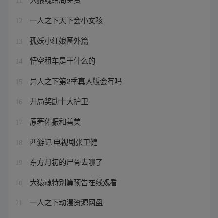
11
一人之下天下会小女孩
12
孤妖小红娘圈外篇
13
悟空租车是干什么的
14
异人之下第2季真人版会有吗
15
开局奖励十大护卫
16
原著佑振和善美
17
西游记 电视剧张卫健
18
东方月初的尸骨去哪了
19
大猿魂特别篇预告在线观看
20
一人之下动漫资源网盘
21