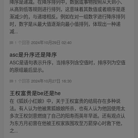
降序是递减。在降序排列中，数据或事物按照从大到小、
从高到低等规则进行排列，这意味着其数值或者顺序是逐
渐减少的，与递增相反。例如在对一组数字进行降序排列
时，数字是从最大值逐渐向最小值排列，体现出一种递
减...
1 个回答
2024年10月29日 02:40
asc是升序还是降序
ASC是语句表示升序，当排序列含空值时，排序列为空值
的原组最后显示。
1 个回答
2024年10月27日 16:30
王权富贵是be还是he
在《狐妖小红娘》中，关于王权富贵的结局存在多种说
法。有人认为他被黑狐娘娘所杀，也有人认为他因使用太
多次王权剑意燃烧了自己的阳寿而英年早逝。还有观点认
为东方月初曾在他被王权家族围攻至万箭穿心时救下他，
之...