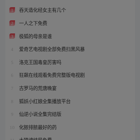
吞天造化经女主有几个
1
一人之下免费
2
极狐的母亲是谁
3
爱奇艺电视剧全部免费扫黑风暴
4
洛克王国毒皇厉害吗
5
狂飙在线观看免费完整版电视剧
6
古罗马的荒唐晚宴
7
狐妖小红娘全集播放平台
8
仙逆小说全集完结版
9
化脓排脓最好的药
10
大猿魂结局免费