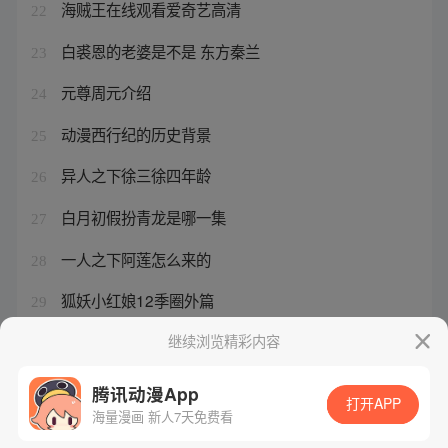
海贼王在线观看爱奇艺高清
22
白裘恩的老婆是不是 东方秦兰
23
元尊周元介绍
24
动漫西行纪的历史背景
25
异人之下徐三徐四年龄
26
白月初假扮青龙是哪一集
27
一人之下阿莲怎么来的
28
狐妖小红娘12季圈外篇
29
狐妖白月初涂山苏苏钥匙扣
继续浏览精彩内容
30
腾讯动漫App
打开APP
海量漫画 新人7天免费看
腾讯漫画
起点读书
QQ阅读