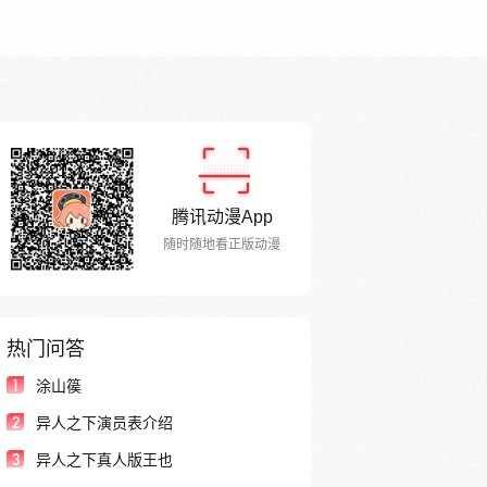
腾讯动漫App
随时随地看正版动漫
热门问答
1
涂山篌
2
异人之下演员表介绍
3
异人之下真人版王也