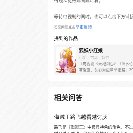
得观众觉得越看越难看。
等待电视剧的同时，也可以点击下方链
举报反馈
答案问题点击
提到的作品
狐妖小红娘
小新 · 古风 · 妖怪
【电视剧《天地剑心》《淮水竹
著漫画，剑心对应章节指路：39-
水对应章节指路272-301】 迷
妖，正太道士没节操。自古人妖
恋，千载孽缘一线牵。（每周周
新。）
相关问答
海贼王路飞越看越讨厌
路飞是《海贼王》中极具特色的角色，不过