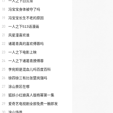
17
一人之下白式雪
18
冯宝宝身体被夺了吗
19
冯宝宝长生不老的原因
20
一人之下513话漫画
21
风星潼喜欢谁
22
诸葛青真的喜欢傅蓉吗
23
一人之下电影上映
24
一人之下诸葛青撩傅蓉
25
李宛妲是混血儿吗百度百科
26
徐四徐三有比张楚岚强吗
27
涂山景区在哪
28
狐妖小红娘真人版杨幂第一集
29
爱奇艺电视剧全部免费一触即发
30
涂山场景