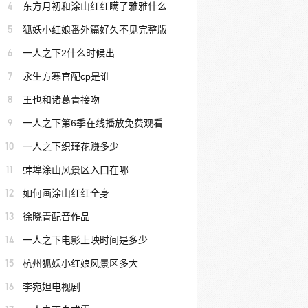
4
东方月初和涂山红红瞒了雅雅什么
5
狐妖小红娘番外篇好久不见完整版
6
一人之下2什么时候出
7
永生方寒官配cp是谁
8
王也和诸葛青接吻
9
一人之下第6季在线播放免费观看
10
一人之下织瑾花赚多少
11
蚌埠涂山风景区入口在哪
12
如何画涂山红红全身
13
徐晓青配音作品
14
一人之下电影上映时间是多少
15
杭州狐妖小红娘风景区多大
16
李宛妲电视剧