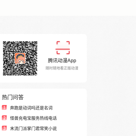
腾讯动漫App
随时随地看正版动漫
热门问答
1
奔跑是动词吗还是名词
2
怪兽充电宝服务热线电话
3
末流门派掌门君常笑小说