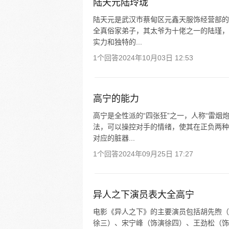
陆天元陆玲珑
陆天元是武汉市蔡甸区元鑫天服饰经营部的
全真俗家弟子，其太爷为十佬之一的陆瑾，
实力和独特的...
1个回答
2024年10月03日 12:53
高宁的能力
高宁是全性派的“四张狂”之一，人称“雷烟
法，可以操控对手的情绪，使其在正负两种
对应的脏器...
1个回答
2024年09月25日 17:27
异人之下演员表大全高宁
电影《异人之下》的主要演员包括胡先煦（
徐三）、宋宁峰（饰演徐四）、王劲松（饰