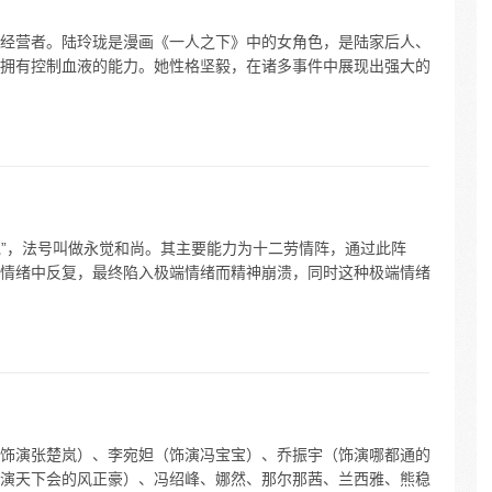
经营者。陆玲珑是漫画《一人之下》中的女角色，是陆家后人、
拥有控制血液的能力。她性格坚毅，在诸多事件中展现出强大的
炮”，法号叫做永觉和尚。其主要能力为十二劳情阵，通过此阵
情绪中反复，最终陷入极端情绪而精神崩溃，同时这种极端情绪
饰演张楚岚）、李宛妲（饰演冯宝宝）、乔振宇（饰演哪都通的
演天下会的风正豪）、冯绍峰、娜然、那尔那茜、兰西雅、熊稳