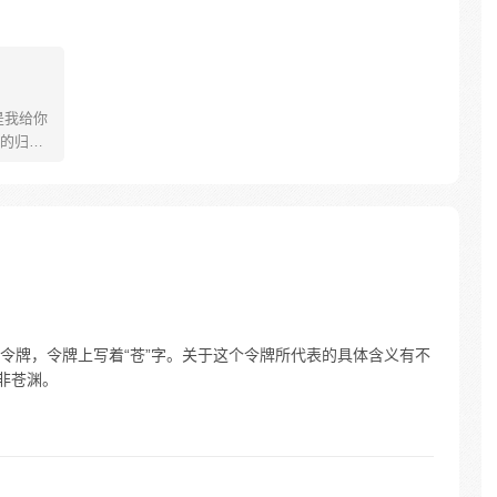
是我给你
的归
上顶着两
遥无归
年，直到
小龙崽
她以身相
争暗斗。
令牌，令牌上写着“苍”字。关于这个令牌所代表的具体含义有不
非苍渊。