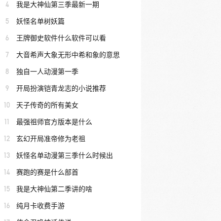
4
我是大神仙第三季最新一期
5
妖怪名单树妖篇
6
王牌御史软件什么软件可以看
7
大音希声大象无形中希和象的意思
8
独自一人动漫第一季
9
开局扮演铠青龙志的小说推荐
10
天子传奇的所有美女
11
最强祖师官方版本是什么
12
玄幻开局准帝修为老祖
13
妖怪名单动漫第三季什么时候出
14
赛跑的赛是什么部首
15
我是大神仙第二季讲的啥
16
纯月卡收费手游