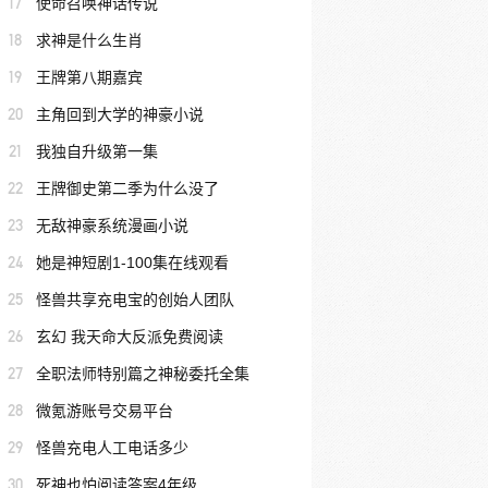
17
使命召唤神话传说
18
求神是什么生肖
19
王牌第八期嘉宾
20
主角回到大学的神豪小说
21
我独自升级第一集
22
王牌御史第二季为什么没了
23
无敌神豪系统漫画小说
24
她是神短剧1-100集在线观看
25
怪兽共享充电宝的创始人团队
26
玄幻 我天命大反派免费阅读
27
全职法师特别篇之神秘委托全集
28
微氪游账号交易平台
29
怪兽充电人工电话多少
30
死神也怕阅读答案4年级