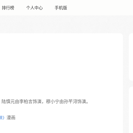
排行榜
个人中心
手机版
，陆慎元由李柏言饰演，穆小宁由孙芊浔饰演。
漫画
辣》