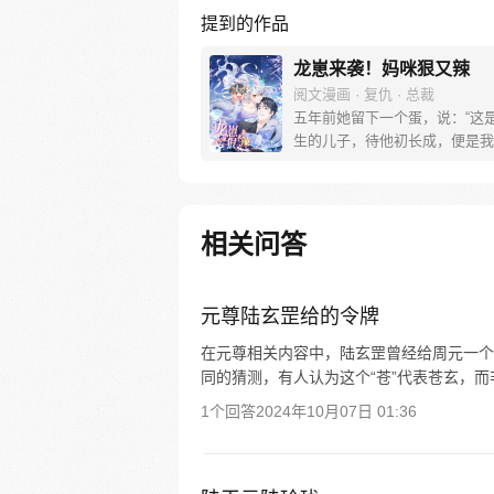
提到的作品
龙崽来袭！妈咪狠又辣
阅文漫画 · 复仇 · 总裁
五年前她留下一个蛋，说：“这
生的儿子，待他初长成，便是我
期。” 数月后儿子破壳而出，头
只亮晶晶的小龙角，可是她却遥
期。 她消失五年，他也疯了五
小龙崽领回来一个女人……可是
相关问答
说：“爸爸，她救了我，我要对
许！” 从此，父子为争宠陷入明
元尊陆玄罡给的令牌
在元尊相关内容中，陆玄罡曾经给周元一个
同的猜测，有人认为这个“苍”代表苍玄，而
1个回答
2024年10月07日 01:36