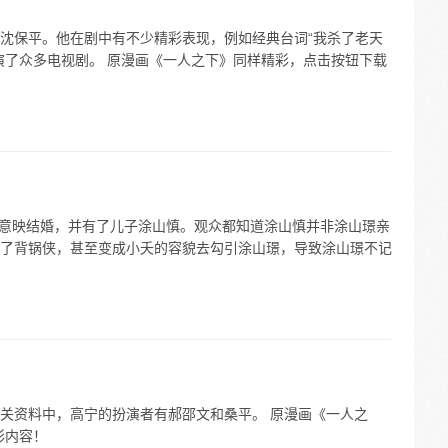
沈保平。他在剧中有不少精彩表现，例如经典台词“我杀了老天
演了众多电视剧。 原漫画《一人之下》同样精彩，点击按钮下载
风意映结婚，并有了儿子涂山慎。观众都知道涂山慎并非涂山璟亲
了背锅侠，甚至变成小夭的容貌去勾引涂山璟，导致涂山璟不记
关资料中，高宁的扮演者有郝邵文和桑平。 原漫画《一人之
彩内容！