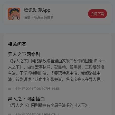
的身世，也为了查清自己与爷爷身上的秘
腾讯动漫App
密，张楚岚的生活被彻底颠覆，与冯宝宝一
立即下载
同踏上“异人”之旅。
海量正版漫画畅快看
相关问答
异人之下网络剧
《异人之下》网络剧改编自漫画家米二创作的国漫 IP《一
人之下》，由许宏宇执导，彭昱畅、侯明昊、王影璐领衔
主演，王学圻特别出演，毕雯珺特邀主演，完颜洛绒主
演。该剧讲述了热血少年张楚岚、冯宝宝等人在异人世...
1 个回答
2024年09月07日 14:56
异人之下网剧插曲
《异人之下》网剧插曲有李昂星演唱的《天王》。
1 个回答
2024年08月30日 03:11