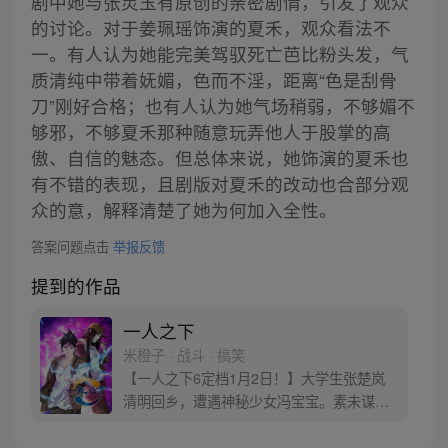
剧中她与张灵玉有原创的亲密剧情，引发了观众
的讨论。对于姜珮瑶饰演的夏禾，观众看法不
一。有人认为她能完美驾驭死亡芭比粉头发，气
质清纯中带着妩媚，色而不淫，距离“色是刮骨
刀”刚好合格；也有人认为她气场稍弱，不够媚不
够邪，不够夏禾那种随意玩弄他人于股掌的高
傲、自信的魅态。但总体来说，她饰演的夏禾也
有不错的表现，且剧版对夏禾的改动也合部分观
众的意，解释清楚了她为何加入全性。
答案问题点击
举报反馈
提到的作品
一人之下
米橙子 · 战斗 · 搞笑
【一人之下6定档1月2日！】大学生张楚岚
清明回乡，遭遇神秘少女冯宝宝。素未谋面
的冯宝宝却对张楚岚异常熟悉，并将其带去
自己打工的快递公司。为了帮冯宝宝寻找她