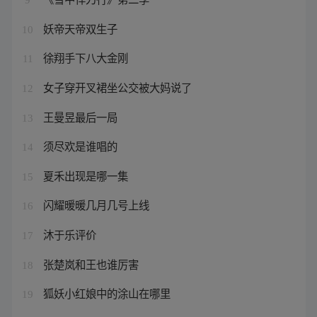
妖帝天帝双生子
10
徐翔手下八大金刚
11
女子穿开叉裙坐公交被大妈说了
12
王曼昱最后一局
13
须尽欢是谁唱的
14
夏禾出现是哪一集
15
闪耀暖暖几月几号上线
16
沐于乐评价
17
张楚岚和王也谁厉害
18
狐妖小红娘中的涂山在哪里
19