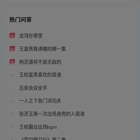
热门问答
龙湾在哪里
1
王富贵救清瞳的哪一集
2
拘灵遣将不是无敌的
3
王权富贵喜欢的是谁
4
吕良会双全手
5
一人之下各门派功夫
6
张灵玉第一次出场身旁的人是谁
7
王权霸业出场bgm
8
《雪中悍刀行》第二季
9