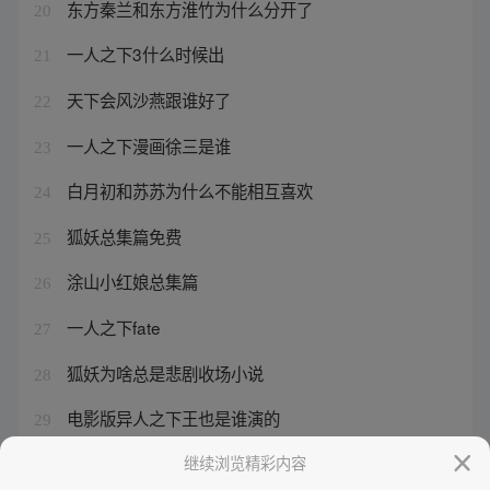
东方秦兰和东方淮竹为什么分开了
20
一人之下3什么时候出
21
天下会风沙燕跟谁好了
22
一人之下漫画徐三是谁
23
白月初和苏苏为什么不能相互喜欢
24
狐妖总集篇免费
25
涂山小红娘总集篇
26
一人之下fate
27
狐妖为啥总是悲剧收场小说
28
电影版异人之下王也是谁演的
29
东方秦兰死没死
继续浏览精彩内容
30