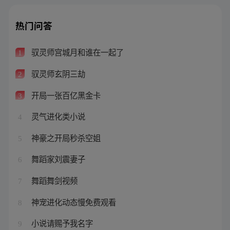
热门问答
驭灵师宫城月和谁在一起了
1
驭灵师玄阴三劫
2
开局一张百亿黑金卡
3
灵气进化类小说
4
神豪之开局秒杀空姐
5
舞蹈家刘震妻子
6
舞蹈舞剑视频
7
神宠进化动态慢免费观看
8
小说请赐予我名字
9