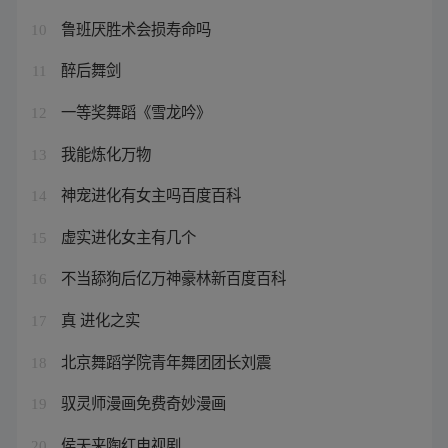
鲁班厌胜术会损寿命吗
10
醉后舞剑
11
一等奖舞蹈《雪龙吟》
12
我能炼化万物
13
神宠进化有女主吗百度百科
14
虚实进化女主有几个
15
不当舔狗后亿万神豪林新百度百科
16
真 进化之实
17
北京舞蹈学院青年舞团团长刘震
18
驭灵师漫画免费奇妙漫画
19
侯天来陶红电视剧
20