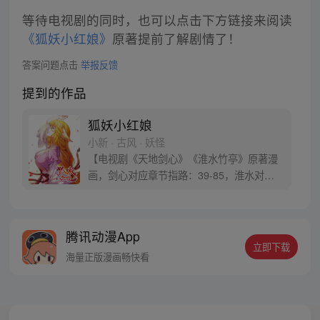
等待电视剧的同时，也可以点击下方链接来阅读
《狐妖小红娘》
原著提前了解剧情了！
答案问题点击
举报反馈
提到的作品
狐妖小红娘
小新 · 古风 · 妖怪
【电视剧《天地剑心》《淮水竹亭》原著漫
画，剑心对应章节指路：39-85，淮水对应
章节指路272-301】 迷糊萝莉小狐妖，正太
道士没节操。自古人妖生死恋，千载孽缘一
线牵。（每周周四更新。）
腾讯动漫App
立即下载
海量正版漫画畅快看