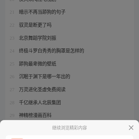
暗示不再当舔狗的句子
21
驭灵是断更了吗
22
北京舞蹈学院刘振
23
终极斗罗白秀秀的胸罩是怎样的
24
舔狗最卑微的壁纸
25
沉眠于渊下是哪一年出的
26
万灵进化圣虚免费阅读
27
千亿继承人北辰集团
28
神精榜漫画百科
29
剑器舞
继续浏览精彩内容
30