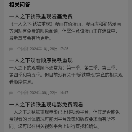
相关问答
一人之下锈铁重现漫画免费
《一人之下·锈铁重现》漫画在佰漫画、漫百库和猪猪漫画
等网站有免费的限免阅读，但需注意该漫画正在连载中，
最新章节会有所更新。
1 个回答
2024年10月26日 17:25
一人之下观看顺序锈铁重现
一人之下的观看顺序通常为：第一季、第二季、第三季、
第四季和第五季。但目前没有关于“锈铁重现”篇章的相关观
看顺序信息。
1 个回答
2024年09月22日 14:47
一人之下锈铁重现电影免费观看
一人之下之锈铁重现电影已上线视频平台，但其是否能免
费观看的具体情况可能因平台政策和版权要求而有所不
同。您可以在相关视频平台上进行查找和确认。