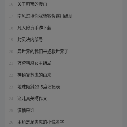
关于萌宝的漫画
16
南风过境你我皆客贺霆川结局
17
凡人修真手游下载
18
封灵决内部号
19
异世界的我们来拯救世界了
20
万渣朝凰女主结局
21
神秘复苏鬼的由来
22
地球倾斜23.5度演员表
23
这儿真美啊作文
24
潇楠是谁
25
主角是龙崽崽的小说名字
26