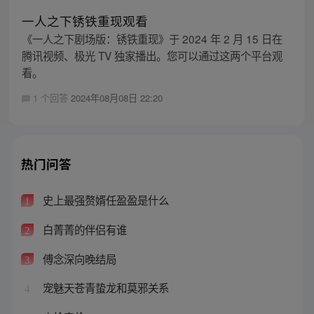
一人之下锈铁重现观看
《一人之下剧场版：锈铁重现》于 2024 年 2 月 15 日在
腾讯视频、极光 TV 独家播出。您可以通过这两个平台观
看。
1 个回答
2024年08月08日 22:20
热门问答
史上最强赘婿任盈盈是什么
1
白菁菁的伴侣有谁
2
傅念深向晚结局
3
宠魅天苍青蛰龙和莫邪关系
4