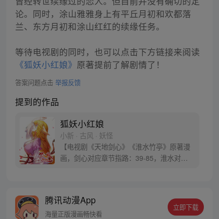
曾经转世续缘过的恋人。但目前并没有确切的定
论。同时，涂山雅雅身上有平丘月初和欢都落
兰、东方月初和涂山红红的续缘任务。
等待电视剧的同时，也可以点击下方链接来阅读
《狐妖小红娘》
原著提前了解剧情了！
答案问题点击
举报反馈
提到的作品
狐妖小红娘
小新 · 古风 · 妖怪
【电视剧《天地剑心》《淮水竹亭》原著漫
画，剑心对应章节指路：39-85，淮水对应
章节指路272-301】 迷糊萝莉小狐妖，正太
道士没节操。自古人妖生死恋，千载孽缘一
线牵。（每周周四更新。）
腾讯动漫App
立即下载
海量正版漫画畅快看