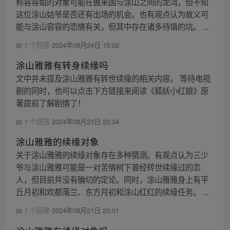
称容容姐的对象可能在傲来国与涂山之间的龙湾，但不知
这位涂山姑爷是否还有出场的机会。也有观点认为故义可
能与涂山容容的恋情有关，但其中存在诸多待填的坑。 ...
1 个回答
2024年08月24日 15:02
涂山雅雅有转身续缘吗
文中并未提及涂山雅雅有转世续缘的相关内容。 等待电视
剧的同时，也可以点击下方链接来阅读《狐妖小红娘》原
著提前了解剧情了！
1 个回答
2024年08月23日 23:34
涂山雅雅的续缘对象
关于涂山雅雅的续缘对象存在多种猜测。有观点认为三少
爷与涂山雅雅可能是一对苦情树下曾经转世续缘过的恋
人，但目前并没有确切的定论。同时，涂山雅雅身上有平
丘月初和欢都落兰、东方月初和涂山红红的续缘任务。 ...
1 个回答
2024年08月21日 23:01