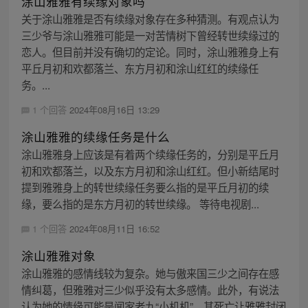
涂山雅雅有续缘对象吗
关于涂山雅雅是否有续缘对象存在多种猜测。有观点认为
三少爷与涂山雅雅可能是一对苦情树下曾经转世续缘过的
恋人。但目前并没有确切的定论。同时，涂山雅雅身上有
平丘月初和欢都落兰、东方月初和涂山红红的续缘任
务。...
1 个回答
2024年08月16日 13:29
涂山雅雅的续缘任务是什么
涂山雅雅身上应该是有着两个续缘任务的，分别是平丘月
初和欢都落兰，以及东方月初和涂山红红。但小新结尾时
提到雅雅身上的转世续缘任务要么指的是平丘月初的续
缘，要么指的是东方月初的转世续缘。 等待电视剧...
1 个回答
2024年08月11日 16:52
涂山雅雅对象
涂山雅雅的感情线较为复杂。她与傲来国三少之间存在感
情纠葛，但雅雅对三少似乎没有太多感情。此外，有说法
认为她的情缘可能是闻家老九“小机机”，其死亡让雅雅封闭