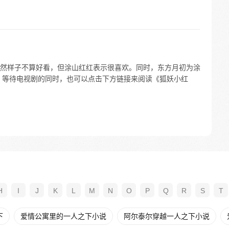
然样子不算好看，但涂山红红表示很喜欢。同时，东方月初为涂
 等待电视剧的同时，也可以点击下方链接来阅读《狐妖小红
H
I
J
K
L
M
N
O
P
Q
R
S
T
下
爱情公寓里的一人之下小说
阿尔泰尔穿越一人之下小说