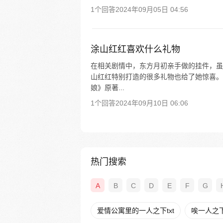
1个回答
2024年09月05日 04:56
涂山红红喜欢什么礼物
在相关剧情中，东方月初亲手做的挂件，虽
山红红特别打造的很多礼物也给了她惊喜。
娘》原著...
1个回答
2024年09月10日 06:06
热门搜索
A
B
C
D
E
F
G
爱情公寓里的一人之下txt
唉一人之