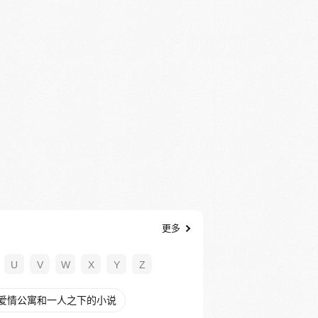
更多
U
V
W
X
Y
Z
爱情公寓和一人之下的小说