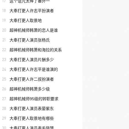
17
这个诅咒太棒了番外一
18
大奉打更人许志平扮演者
19
大奉打更人取景地
20
超神机械师韩萧的恋人是谁
21
大奉打更人演员张杨氏
22
超神机械师韩萧和海拉的关系
23
大奉打更人演员片酬多少
24
大奉打更人许志平是谁演的
25
大奉打更人许二叔扮演者
26
超神机械师韩萧多少级
27
超神机械师95级的转职要求
28
大奉打更人演员表晏紫东
29
大奉打更人取景地有哪些
30
大奉打更人演员表毛晓慧