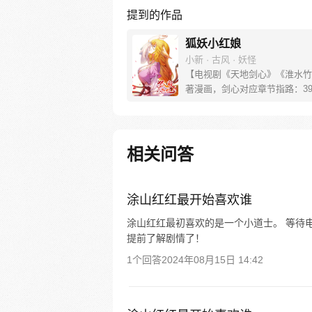
提到的作品
狐妖小红娘
小新 · 古风 · 妖怪
【电视剧《天地剑心》《淮水竹
著漫画，剑心对应章节指路：39-
水对应章节指路272-301】 迷
妖，正太道士没节操。自古人妖
恋，千载孽缘一线牵。（每周周
新。）
相关问答
涂山红红最开始喜欢谁
涂山红红最初喜欢的是一个小道士。 等待
提前了解剧情了！
1个回答
2024年08月15日 14:42