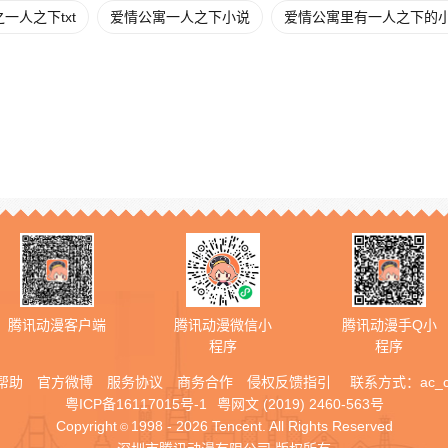
一人之下txt
爱情公寓一人之下小说
爱情公寓里有一人之下的
腾讯动漫客户端
腾讯动漫微信小
腾讯动漫手Q小
程序
程序
帮助
官方微博
服务协议
商务合作
侵权反馈指引
联系方式：
ac_
粤ICP备16117015号-1
粤网文 (2019) 2460-563号
Copyright
1998 - 2026 Tencent. All Rights Reserved
©