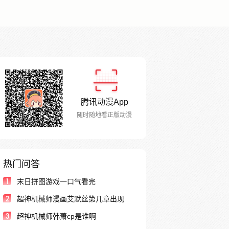
腾讯动漫App
随时随地看正版动漫
热门问答
1
末日拼图游戏一口气看完
2
超神机械师漫画艾默丝第几章出现
3
超神机械师韩萧cp是谁啊