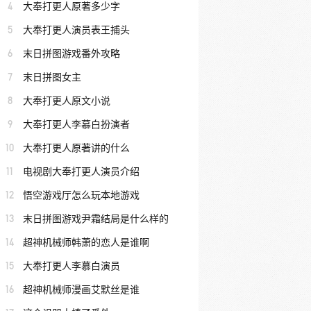
4
大奉打更人原著多少字
5
大奉打更人演员表王捕头
6
末日拼图游戏番外攻略
7
末日拼图女主
8
大奉打更人原文小说
9
大奉打更人李慕白扮演者
10
大奉打更人原著讲的什么
11
电视剧大奉打更人演员介绍
12
悟空游戏厅怎么玩本地游戏
13
末日拼图游戏尹霜结局是什么样的
14
超神机械师韩萧的恋人是谁啊
15
大奉打更人李慕白演员
16
超神机械师漫画艾默丝是谁