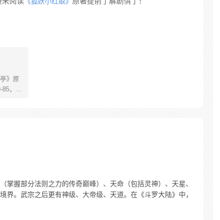
接来阅读
原著提前了解剧情了！
《狐妖小红娘》
亭》原
85，淮
糊萝莉小狐
生死
四更
（掌握部分法则之力的传奇巅峰）、天命（包括灵神）、天星、
境界。武宗之后更有神级、大帝级、天道。在《斗罗大陆》中，