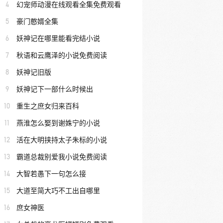
4
幻宠师动漫在线观看全集免费观看
5
豪门憨婿全集
6
妖神记在哪里能看完结小说
7
秋语和云鹰泽的小说免费阅读
8
妖神记旧版
9
妖神记下一部什么时候出
10
重生之庶女归来百科
11
燕淮怎么娶到谢姝宁的小说
12
活在大明挟持太子朱标的小说
13
霸道总裁别爱我小说免费阅读
14
大智若愚下一句怎么接
15
大道至简大巧不工出自哪里
16
庶女神医