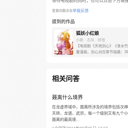
等待电视剧的同时，也可以点击下方链
举报反馈
答案问题点击
提到的作品
狐妖小红娘
小新 · 古风 · 妖怪
【电视剧《天地剑心》《淮水竹
著漫画，剑心对应章节指路：39-
水对应章节指路272-301】 迷
妖，正太道士没节操。自古人妖
恋，千载孽缘一线牵。（每周周
新。）
相关问答
聂离什么境界
在龙虚界域中，聂离所涉及的境界包括次神
天转、龙道、武宗，每一个级别又有九个小
聂离的最高境...