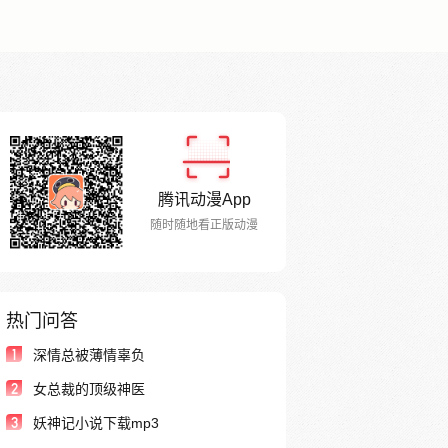
腾讯动漫App
随时随地看正版动漫
热门问答
1
深情总被薄情辜负
2
女总裁的顶级神医
3
妖神记小说下载mp3