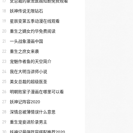
17
女总裁的豪龙医婿短剧免费观看
18
妖神传说无限钻石
19
星辰变第五季动漫在线观看
20
重生之嫡女灼华免费阅读
21
一头战象漫画中国
22
重生之庶女来袭
23
宠魅作者鱼的天空简介
24
我在大明当讲师小说
25
美女总裁的超级医圣
26
明朝败家子漫画在哪里可以看
27
妖神记阵容2020
28
深情总被薄情误什么意思
29
重生宠妾进阶录男主
30
妖神记最强阵容搭配推荐2020