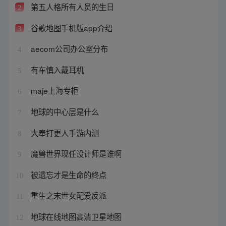
第五人格所有人员的生日
2
谷歌地图手机版app介绍
3
aecom公司办公室分布
4
有车慎入戴耳机
5
maje上海专柜
6
地球的中心层是什么
7
大奉打更人手游内测
8
魔兽世界现任设计师是谁啊
9
被遗忘才是生命的终点
10
重生之末世女配爱反派
11
地球在线地图高清卫星地图
12