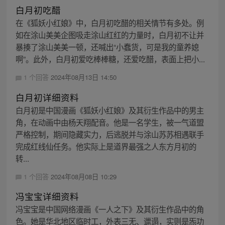
白月初吃醋
在《狐妖小红娘》中，白月初吃醋的相关情节有多处。例
如在涂山美美企图吸走涂山红红的力量时，白月初不让并
暴揍了涂山美美一顿，还喊出“小蠢货，可是我的童养媳
啊”。此外，白月初爱吃棒棒糖，还爱吃醋，表面上把小...
1 个回答
2024年08月13日 14:50
白月初详细资料
白月初是中国漫画《狐妖小红娘》及其衍生作品中的男主
角，在动画中由杨天翔配音。他是一名学生，被一气道盟
严格控制，期间隐藏实力，后逃脱并与涂山苏苏相遇联手
完成红线仙任务。他实际上是道界最强之人东方月初的
转...
1 个回答
2024年08月08日 10:29
冯宝宝详细资料
冯宝宝是中国网络漫画《一人之下》及其衍生作品中的角
色。她是华北地区临时工，外表三无、邋遢，实则是炁功