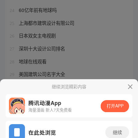
60亿年前有地球吗
24
上海都市建筑设计有限公司
25
日本双女主电视剧
26
深圳十大设计公司排名
27
地球在线观看
28
美国建筑公司名字大全
29
大奉打更人手游氪金吗
继续浏览精彩内容
30
腾讯动漫App
打开APP
海量漫画 新人7天免费看
腾讯漫画
起点读书
QQ阅读
网站备案/许可证号：粤B2-20090059-5
在此处浏览
继续