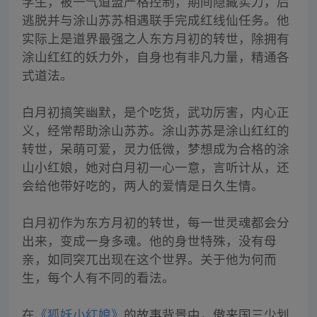
学生，被一气道盟严格控制，期间隐藏实力，后
逃脱并与涂山苏苏相遇联手完成红线仙任务。他
实际上是道界最强之人东方月初的转世，除拥有
涂山红红的妖力外，自身也有非凡力量，精通各
式道法。
白月初搞笑幽默，是个吃货，武功厉害，内心正
义，经常帮助涂山苏苏。涂山苏苏是涂山红红的
转世，呆萌可爱，灵力低微，梦想成为合格的涂
山小红娘，她对白月初一心一意，言听计从，还
会给他带好吃的，两人的爱情是日久生情。
白月初作为东方月初的转世，每一世灵魂都会分
出来，变成一身多魂。他的身世特殊，没有母
亲，如同突兀出现在这个世界。关于他为何而
生，每个人有不同的看法。
在
《狐妖小红娘》
的故事背景中，傲来国三少划