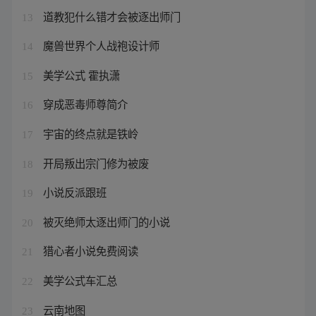
道教犯什么错才会被逐出师门
13
魔兽世界个人战袍设计师
14
美学公式 霍执潇
15
穿成恶毒师尊简介
16
宇宙的终点就是铁岭
17
开局叛出宗门修为被废
18
小说反派跟班
19
被灭绝师太逐出师门的小说
20
猎心者小说免费阅读
21
美学公式车汇总
22
云南地图
23