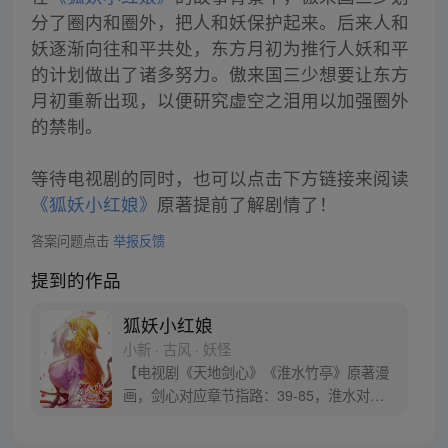
分了圈内和圈外，把人和妖保护起来。后来人和
妖逐渐向往和平共处，东方月初为推行人妖和平
的计划做出了诸多努力。傲来国三少想要让东方
月初重新出现，以便研究虚空之泪用以加强圈外
的禁制。
等待电视剧的同时，也可以点击下方链接来阅读
《狐妖小红娘》
原著提前了解剧情了！
答案问题点击
举报反馈
提到的作品
狐妖小红娘
小新 · 古风 · 妖怪
【电视剧《天地剑心》《淮水竹亭》原著漫
画，剑心对应章节指路：39-85，淮水对应
章节指路272-301】 迷糊萝莉小狐妖，正太
道士没节操。自古人妖生死恋，千载孽缘一