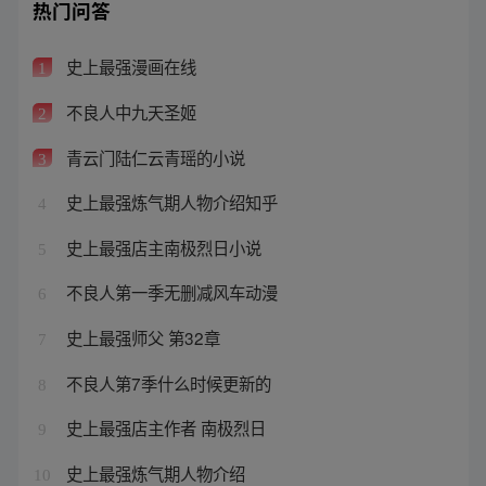
热门问答
史上最强漫画在线
1
不良人中九天圣姬
2
青云门陆仁云青瑶的小说
3
史上最强炼气期人物介绍知乎
4
史上最强店主南极烈日小说
5
不良人第一季无删减风车动漫
6
史上最强师父 第32章
7
不良人第7季什么时候更新的
8
史上最强店主作者 南极烈日
9
史上最强炼气期人物介绍
10