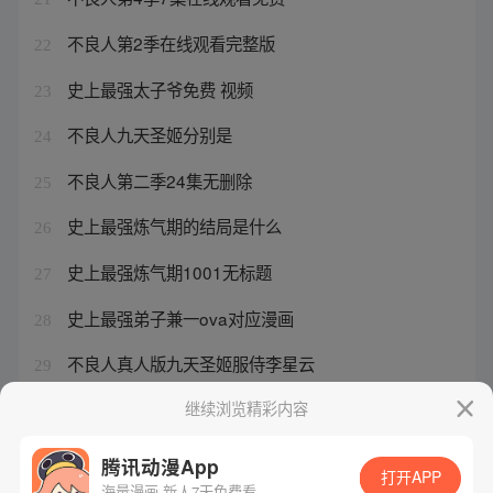
不良人第2季在线观看完整版
22
史上最强太子爷免费 视频
23
不良人九天圣姬分别是
24
不良人第二季24集无删除
25
史上最强炼气期的结局是什么
26
史上最强炼气期1001无标题
27
史上最强弟子兼一ova对应漫画
28
不良人真人版九天圣姬服侍李星云
29
不良人第4季7集在线观看视频
继续浏览精彩内容
30
腾讯动漫App
打开APP
海量漫画 新人7天免费看