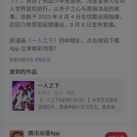
下》
，讲述了热血少年张楚岚、冯宝宝等人在异
人世界冒险前行，以赤子之心与黑暗决战的故
事。该剧于 2023 年 8 月 4 日在优酷全网独播，
后因介质原因延期播出，9 月 6 日宣布复播。
原漫画
《一人之下》
同样精彩，点击按钮下载
App 立享精彩内容！
答案问题点击
举报反馈
提到的作品
一人之下
米橙子 · 战斗 · 搞笑
【一人之下6定档1月2日！】大学生张楚岚
清明回乡，遭遇神秘少女冯宝宝。素未谋面
的冯宝宝却对张楚岚异常熟悉，并将其带去
自己打工的快递公司。为了帮冯宝宝寻找她
的身世，也为了查清自己与爷爷身上的秘
腾讯动漫App
密，张楚岚的生活被彻底颠覆，与冯宝宝一