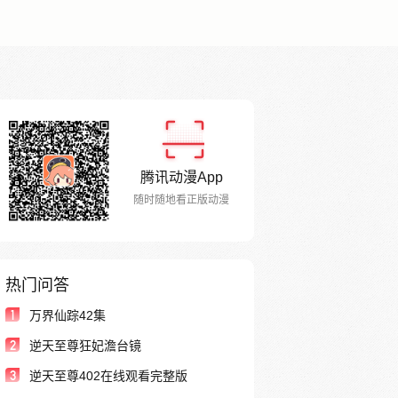
腾讯动漫App
随时随地看正版动漫
热门问答
1
万界仙踪42集
2
逆天至尊狂妃澹台镜
3
逆天至尊402在线观看完整版