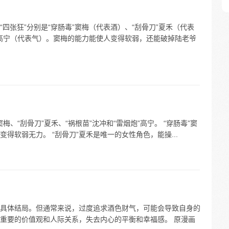
四张狂”分别是“穿肠毒”窦梅（代表酒）、“刮骨刀”夏禾（代表
”高宁（代表气）。窦梅的能力能使人变得软弱，还能破掉陆老爷
梅、“刮骨刀”夏禾、“祸根苗”沈冲和“雷烟炮”高宁。 “穿肠毒”窦
得软弱无力。 “刮骨刀”夏禾是唯一的女性角色，能操...
具体结局。但通常来说，过度追求酒色财气，可能会导致自身的
重要的价值观和人际关系，失去内心的平衡和幸福感。 原漫画