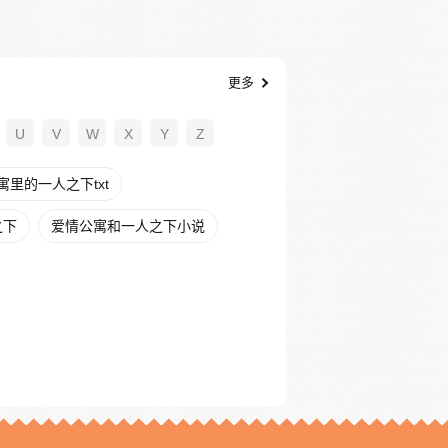
更多
U
V
W
X
Y
Z
寓里的一人之下txt
之下
爱情公寓和一人之下小说