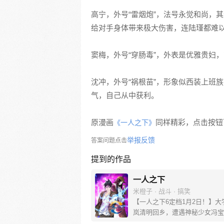
高宁，外号“雷烟炮”，法号永觉和尚，
给对手身体带来极大伤害，连陆瑾都难
窦梅，外号“穿肠毒”，外表是优雅贵妇
沈冲，外号“祸根苗”，形象似西装上班
气，自己从中获利。
原漫画
同样精彩，点击按钮下
《一人之下》
举报反馈
答案问题点击
提到的作品
一人之下
米橙子 · 战斗 · 搞笑
【一人之下6定档1月2日！】大
岚清明回乡，遭遇神秘少女冯宝
未谋面的冯宝宝却对张楚岚异常