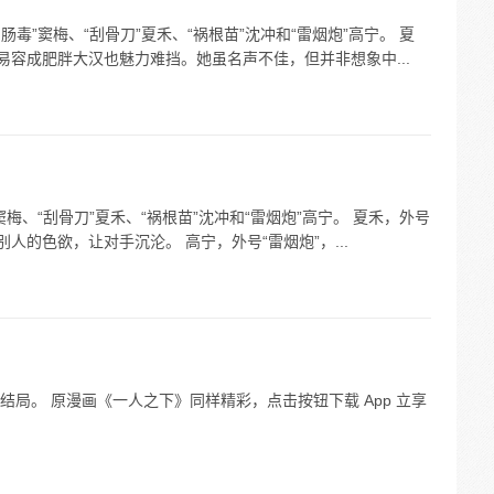
肠毒”窦梅、“刮骨刀”夏禾、“祸根苗”沈冲和“雷烟炮”高宁。 夏
易容成肥胖大汉也魅力难挡。她虽名声不佳，但并非想象中...
窦梅、“刮骨刀”夏禾、“祸根苗”沈冲和“雷烟炮”高宁。 夏禾，外号
人的色欲，让对手沉沦。 高宁，外号“雷烟炮”，...
局。 原漫画《一人之下》同样精彩，点击按钮下载 App 立享