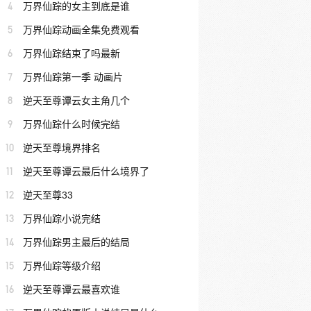
4
万界仙踪的女主到底是谁
5
万界仙踪动画全集免费观看
6
万界仙踪结束了吗最新
7
万界仙踪第一季 动画片
8
逆天至尊谭云女主角几个
9
万界仙踪什么时候完结
10
逆天至尊境界排名
11
逆天至尊谭云最后什么境界了
12
逆天至尊33
13
万界仙踪小说完结
14
万界仙踪男主最后的结局
15
万界仙踪等级介绍
16
逆天至尊谭云最喜欢谁