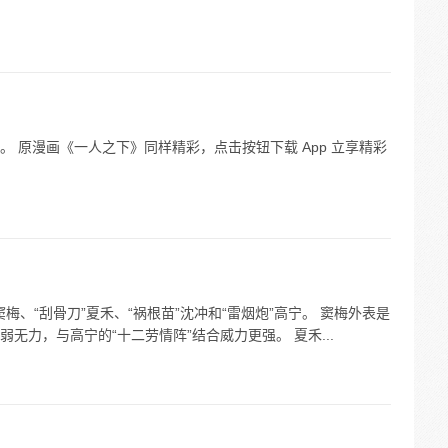
 原漫画《一人之下》同样精彩，点击按钮下载 App 立享精彩
窦梅、“刮骨刀”夏禾、“祸根苗”沈冲和“雷烟炮”高宁。 窦梅外表是
无力，与高宁的“十二劳情阵”结合威力更强。 夏禾...