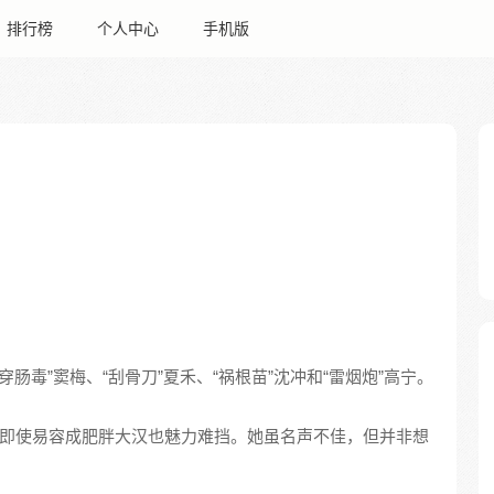
排行榜
个人中心
手机版
穿肠毒”窦梅、“刮骨刀”夏禾、“祸根苗”沈冲和“雷烟炮”高宁。
，即使易容成肥胖大汉也魅力难挡。她虽名声不佳，但并非想