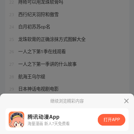
痔疮可以用龙珠软膏吗
22
西行纪天羽狩和傲雪
23
白月初苏苏cp名
24
龙珠软膏的正确涂抹方式图解大全
25
一人之下第1季在线观看
26
一人之下第一季讲的什么故事
27
航海王乌尔缇
28
日本神话电视剧电影
29
他克莫司软膏睡觉前要洗掉吗
继续浏览精彩内容
30
腾讯动漫App
打开APP
海量漫画 新人7天免费看
腾讯漫画
起点读书
QQ阅读