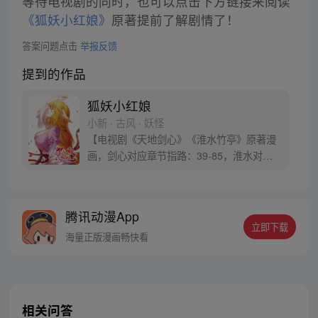
等待电视剧的同时，也可以点击下方链接来阅读
《狐妖小红娘》
原著提前了解剧情了！
答案问题点击
举报反馈
提到的作品
狐妖小红娘
小新 · 古风 · 妖怪
【电视剧《天地剑心》《淮水竹亭》原著漫
画，剑心对应章节指路：39-85，淮水对应
章节指路272-301】 迷糊萝莉小狐妖，正太
道士没节操。自古人妖生死恋，千载孽缘一
线牵。（每周周四更新。）
腾讯动漫App
立即下载
海量正版漫画畅快看
相关问答