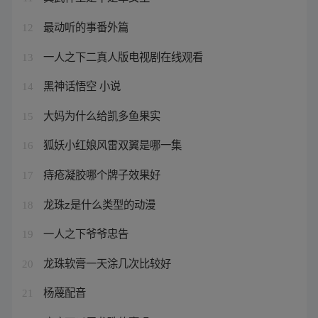
最动听的事番外篇
12
一人之下二真人版电视剧在线观看
13
黑神话悟空 小说
14
大妈为什么给凯多鱼果实
15
狐妖小红娘风雷双翼是哪一集
16
痔疮凝胶哪个牌子效果好
17
龙珠z是什么类型的动漫
18
一人之下爷爷忠告
19
龙珠软膏一天涂几次比较好
20
杨蔑配音
21