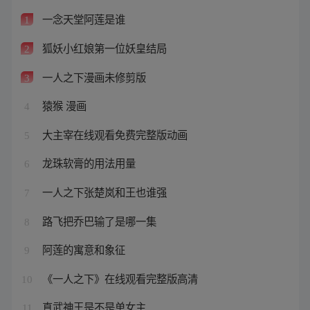
一念天堂阿莲是谁
1
狐妖小红娘第一位妖皇结局
2
一人之下漫画未修剪版
3
猿猴 漫画
4
大主宰在线观看免费完整版动画
5
龙珠软膏的用法用量
6
一人之下张楚岚和王也谁强
7
路飞把乔巴输了是哪一集
8
阿莲的寓意和象征
9
《一人之下》在线观看完整版高清
10
真武神王是不是单女主
11