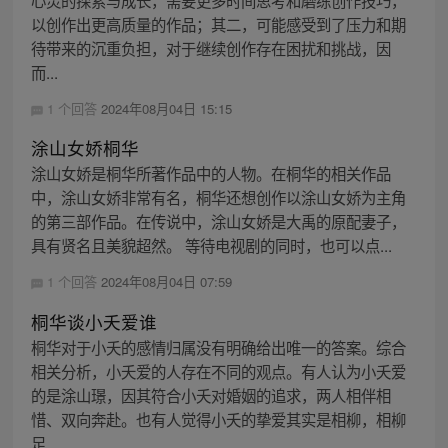
心灵的探索与成长，需要更多时间思考和磨练创作技巧，
以创作出更高质量的作品；其二，可能感受到了压力和期
待带来的沉重负担，对于继续创作存在困扰和挑战，因
而...
1 个回答
2024年08月04日 15:15
涂山女娇桐华
涂山女娇是桐华所著作品中的人物。在桐华的相关作品
中，涂山女娇非常有名，桐华还想创作以涂山女娇为主角
的第三部作品。在传说中，涂山女娇是大禹的原配妻子，
具有贤名且美貌超然。 等待电视剧的同时，也可以点...
1 个回答
2024年08月04日 07:59
桐华谈小夭爱谁
桐华对于小夭的感情归属没有明确给出唯一的答案。综合
相关分析，小夭爱的人存在不同的观点。有人认为小夭爱
的是涂山璟，因其符合小夭对婚姻的追求，两人相伴相
惜、双向奔赴。也有人觉得小夭的挚爱其实是相柳，相柳
足...