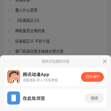
蠢人什么意思
25
《玩家超正义》
26
神秘复苏主角的鬼
27
玩家超正义 不祈十弦
28
掌门低调点男主妹妹对男主是
29
超神宠兽店有女主吗
继续浏览精彩内容
30
腾讯动漫App
打开APP
海量漫画 新人7天免费看
腾讯漫画
起点读书
QQ阅读
网站备案/许可证号：粤B2-20090059-5
在此处浏览
继续
Copyright©1998 - 2026 Tencent. All Rights Reserved