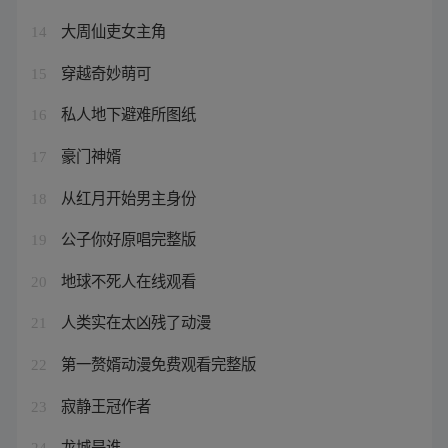
大周仙吏女主角
14
穿越奇妙萌可
15
私人地下避难所图纸
16
豪门神婿
17
从红月开始男主身份
18
公子你好原唱完整版
19
地球不死人在线观看
20
人类实在太凶残了动漫
21
第一赘婿动漫免费观看完整版
22
寂静王冠作者
23
龙城是谁
24