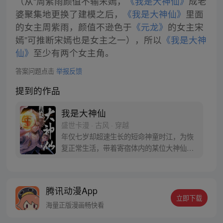
（从“周紫雨颜值不输宋嫣，
《我是大神仙》
成老
婆聚集地更换了建模之后，
《我是大神仙》
里面
的女主周紫雨，颜值不逊色于
《元龙》
的女主宋
嫣”可推断宋嫣也是女主之一），所以
《我是大神
仙》
至少有两个女主角。
答案问题点击
举报反馈
提到的作品
我是大神仙
盛世卡漫 · 古风 · 穿越
年仅七岁却超速生长的短命神童时江，为恢
复正常生活，带着寄宿体内的某位大神仙闯
入仙界，从此走上成为仙界大亨的传奇之
路……
腾讯动漫App
立即下载
海量正版漫画畅快看