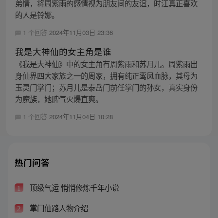
弟情，将周紫雨的感情视为朋友间的友谊，时江真正喜欢
的人是铃娜。
1 个回答
2024年11月03日 23:36
我是大神仙的女主角是谁
《我是大神仙》中的女主角有周紫雨和苏月儿。周紫雨出
身仙界四大家族之一的周家，拥有纯正鸾凤血脉，其母为
玉灵门掌门；苏月儿是泰岳门前任掌门的孙女，真实身份
为魔族，她脾气火爆直爽。
1 个回答
2024年11月04日 10:28
热门问答
顶级气运 悄悄修炼千年小说
1
掌门仙路人物介绍
2