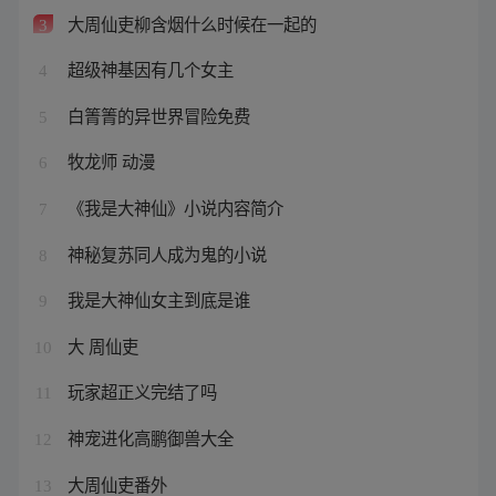
大周仙吏柳含烟什么时候在一起的
3
超级神基因有几个女主
4
白箐箐的异世界冒险免费
5
牧龙师 动漫
6
《我是大神仙》小说内容简介
7
神秘复苏同人成为鬼的小说
8
我是大神仙女主到底是谁
9
大 周仙吏
10
玩家超正义完结了吗
11
神宠进化高鹏御兽大全
12
大周仙吏番外
13