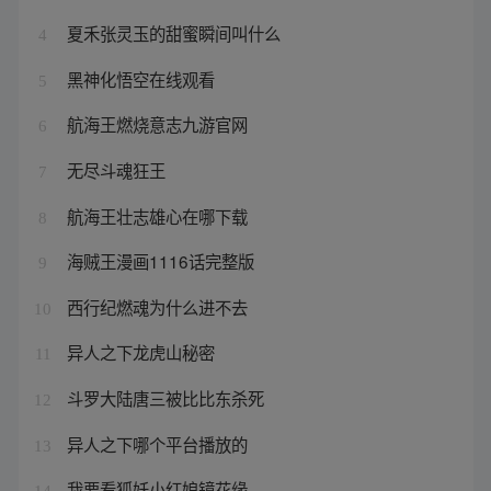
夏禾张灵玉的甜蜜瞬间叫什么
4
黑神化悟空在线观看
5
航海王燃烧意志九游官网
6
无尽斗魂狂王
7
航海王壮志雄心在哪下载
8
海贼王漫画1116话完整版
9
西行纪燃魂为什么进不去
10
异人之下龙虎山秘密
11
斗罗大陆唐三被比比东杀死
12
异人之下哪个平台播放的
13
我要看狐妖小红娘镜花缘
14