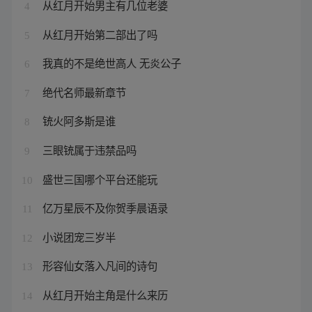
从红月开始男主有几位老婆
4
从红月开始第二部出了吗
5
我真的不是绝世高人 无炎公子
6
绝代名师最新章节
7
铳火阿多斯是谁
8
三眼铳属于违禁品吗
9
盛世三国哪个平台还能玩
10
亿万星辰不及你贺季晨语录
11
小说团宠三岁半
12
形容仙女落入凡间的诗句
13
从红月开始主角是什么来历
14