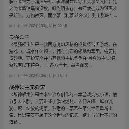
职业者致力于消灭恶神、驱逐魔龙以守卫艾尔文大陆；光
之使者坚信黑暗退散，唯光明永存；盖亚使徒认为毁灭才
是新生，万物寂灭。而李蒙（利蒙.达尔文）则主张暗与...
1 个回答
2024年09月01日 08:45
最强领主
《最强领主》是一款西方魔幻风格的模拟经营类游戏。在
游戏中，玩家作为领主，拥有自己的领地和军团，需要打
造领地、守护安全并与其他领主抗争争夺“最强领主”之名。
游戏有以下特色： 1. 各方勇士，慕名而来...
1 个回答
2024年08月31日 18:14
战神领主无弹窗
《战神领主》是由木牛流猫创作的一本游戏竞技小说，情
节引人入胜。主要讲述了旗帜燃烧、人们哀嚎、鲜血流
淌、死亡绽放的场景。熟悉的一幕幕在陌生世界重新上
演，肖恩带着不属于这个世界的记忆，踏上与前世不同的
道路...