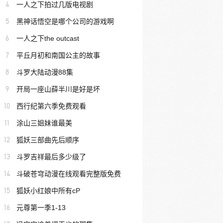
4
一人之下拍过几版电视剧
5
黑神话悟空是哪个公司的游戏啊
6
一人之下the outcast
7
平丘月初和南国公主的故事
8
斗罗大陆动漫88集
9
开局一座山薛半川是好是坏
10
西行纪第六季免费观看
11
涂山三姐妹谁最美
12
狐妖三部曲先后顺序
13
斗罗吉祥最后多少级了
14
斗破苍穹动漫在线观看完整版免费
15
狐妖小红娘中所有cP
16
元尊第一季1-13