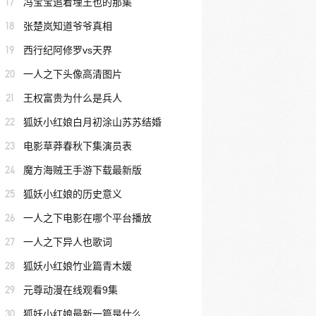
17
冯宝宝追着埋王也的那集
18
张楚岚知道爷爷真相
19
西行纪阿修罗vs天界
20
一人之下头像高清图片
21
王权富贵为什么是兵人
22
狐妖小红娘白月初涂山苏苏结婚
23
电影草莽春秋下集演员表
24
魔方海贼王手游下载最新版
25
狐妖小红娘的历史意义
26
一人之下电影在哪个平台播放
27
一人之下异人也歌词
28
狐妖小红娘竹业篇青木媛
29
元尊动漫在线观看9集
30
狐妖小红娘最新一篇是什么