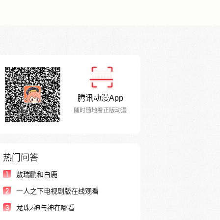
腾讯动漫App
随时随地看正版动漫
热门问答
1
敖瑞鹏和白鹿
2
一人之下电视剧版在线观看
3
龙珠z神与神在哪看