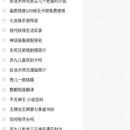
17
反派大师兄男主几个老婆的小说
18
画质怪兽120帧无卡顿免费使用
19
七龙珠手游阵容
20
现代妖怪生活实录
21
神话装备搭配排名
22
生死兄弟情剧情简介
23
苏九儿喜欢封夕吗
24
反派大师兄漫画简介
25
秀儿一郎结婚
26
酆都知县翻译
27
不灭神王 小说百科
28
王牌对王牌第七季虞书欣
29
空间有尽头吗
30
苏九儿和龙三元谁先遇见封夕