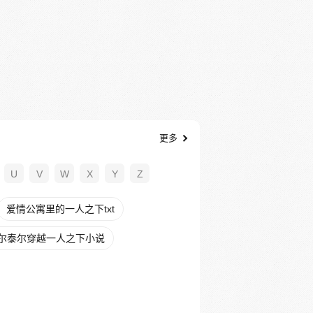
更多
U
V
W
X
Y
Z
爱情公寓里的一人之下txt
尔泰尔穿越一人之下小说