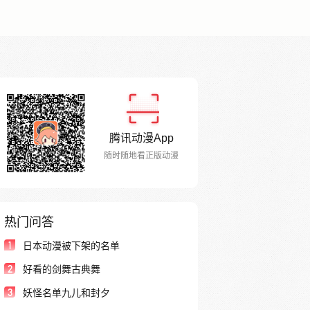
腾讯动漫App
随时随地看正版动漫
热门问答
1
日本动漫被下架的名单
2
好看的剑舞古典舞
3
妖怪名单九儿和封夕