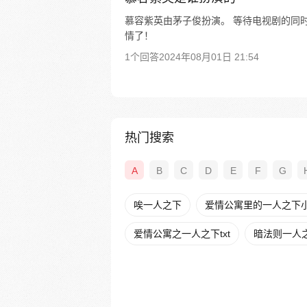
慕容紫英由茅子俊扮演。 等待电视剧的同
情了！
1个回答
2024年08月01日 21:54
热门搜索
A
B
C
D
E
F
G
唉一人之下
爱情公寓里的一人之下
爱情公寓之一人之下txt
暗法则一人