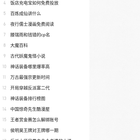
4
饭店充电宝如何免费投放
5
百炼成仙讲什么
6
夜行儒士漫画免费阅读
7
滕瑞雨和钱错的cp名
8
大魔百科
9
古代妖魔鬼怪小说
10
神话装备哪里爆率高
11
万古最强宗更新时间
12
开局穿越反派富二代
13
神话装备排行榜图
14
中国惊奇先生酷漫屋
15
王者赏金赛怎么解绑账号
16
侯明昊王牌对王牌哪一期