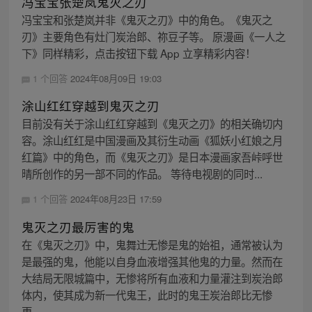
冯宝宝张楚岚鬼灭之刃
冯宝宝和张楚岚并非《鬼灭之刃》中的角色。《鬼灭之
刃》主要角色有灶门炭治郎、祢豆子等。 原漫画《一人之
下》同样精彩，点击按钮下载 App 立享精彩内容！
1 个回答
2024年08月09日 19:03
涂山红红穿越到鬼灭之刃
目前没有关于涂山红红穿越到《鬼灭之刃》的相关确切内
容。涂山红红是中国漫画及其衍生动画《狐妖小红娘之月
红篇》中的角色，而《鬼灭之刃》是日本漫画家吾峠呼世
晴所创作的另一部不同的作品。 等待电视剧的同时...
1 个回答
2024年08月23日 17:59
鬼灭之刃最厉害的鬼
在《鬼灭之刃》中，鬼舞辻无惨是鬼的始祖，通常被认为
是最强的鬼，他能以自身血液增强其他鬼的力量。然而在
大结局无限城篇中，无惨将所有血液和力量灌注到炭治郎
体内，使其成为新一代鬼王，此时的鬼王炭治郎比无惨
更...