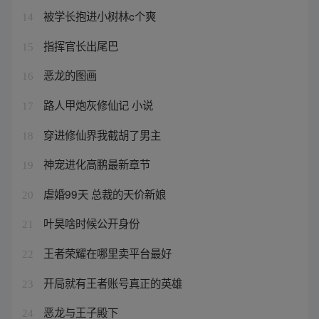
被学长抱进小树林c个爽
14
指挥官长出尾巴
15
恶龙的图画
16
路人甲炮灰修仙记 小说
17
穿进修仙界我截胡了男主
18
神宠进化高鹏最新章节
19
虐婚99天 总裁的天价新娘
20
叶昊啥时候公开身份
21
王者荣耀在哪里卖平台最好
22
开局就有王者账号真正的英雄
23
恶龙与王子殿下
24