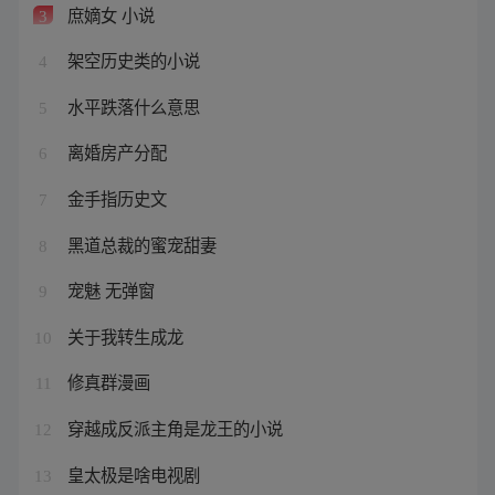
庶嫡女 小说
3
架空历史类的小说
4
水平跌落什么意思
5
离婚房产分配
6
金手指历史文
7
黑道总裁的蜜宠甜妻
8
宠魅 无弹窗
9
关于我转生成龙
10
修真群漫画
11
穿越成反派主角是龙王的小说
12
皇太极是啥电视剧
13