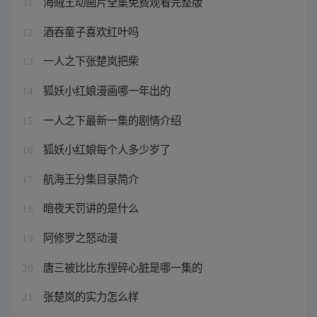
海贼王动画片全集免费观看完整版
11
酒吞童子喜欢红叶吗
12
一人之下张楚岚把柴
13
狐妖小红娘漫画哪一年出的
14
一人之下最新一集的剧情介绍
15
狐妖小红娘每个人多少岁了
16
航海王分集目录简介
17
暗夜天罚讲的是什么
18
阿修罗之怒动漫
19
唐三被比比东捏碎心脏是哪一集的
20
张楚岚的实力怎么样
21