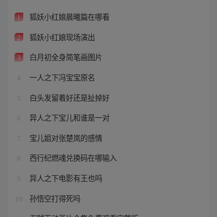
狐妖小红娘晨曦篇在哪看
1
狐妖小红娘现场演出
2
白月初全身简笔画图片
3
一人之下冯宝宝原名
4
白头发留着好还是扯掉好
5
异人之下宝儿和谁是一对
6
宝儿姐对张楚岚的感情
7
西行纪燃魂兑换码在哪输入
8
异人之下电影有王也吗
9
孙悟空打得死吗
10