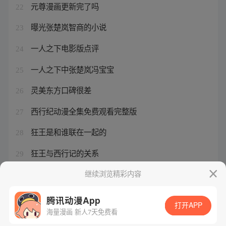
元尊漫画更新完了吗
22
曝光张楚岚智商的小说
23
一人之下电影版点评
24
一人之下中张楚岚冯宝宝
25
灵美东方口碑很差
26
西行纪动漫全集免费观看完整版
27
狂王是和谁联在一起的
28
狂王与西行记的关系
29
一人之下老天师最后的结局如何
继续浏览精彩内容
30
腾讯动漫App
打开APP
海量漫画 新人7天免费看