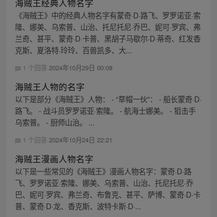
海贼王经典人物名字
《海贼王》中的经典人物名字有蒙奇·D·路飞、罗罗诺亚·索
隆、娜美、乌索普、山治、托尼托尼·乔巴、妮可·罗宾、弗
兰奇、甚平、蒙奇·D·卡普、黑胡子马歇尔·D·蒂奇、红发香
克斯、夏洛特·玲玲、百兽凯多、大...
1 个回答
2024年10月29日 00:08
海贼王人物的名字
以下是部分《海贼王》人物： - “草帽一伙”： - 船长蒙奇·D·
路飞。 - 战斗员罗罗诺亚·索隆。 - 航海士娜美。 - 狙击手
乌索普。 - 厨师山治。 ...
1 个回答
2024年10月24日 22:21
海贼王漫画人物名字
以下是一些常见的《海贼王》漫画人物名字：蒙奇·D·路
飞、罗罗诺亚·索隆、娜美、乌索普、山治、托尼托尼·乔
巴、妮可·罗宾、弗兰奇、布鲁克、甚平、萨博、蒙奇·D·卡
普、蒙奇·D·龙、香克斯、波特卡斯·D·...