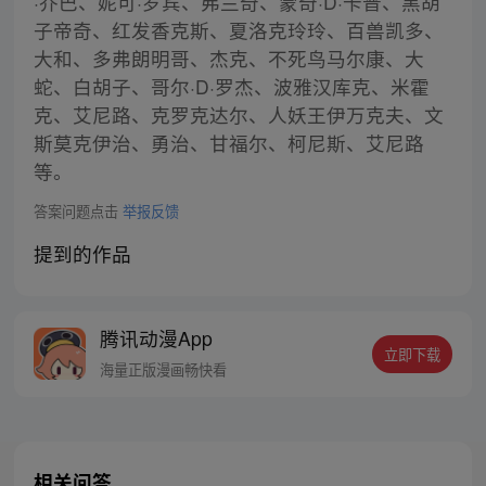
·乔巴、妮可·罗宾、弗兰奇、蒙奇·D·卡普、黑胡
子帝奇、红发香克斯、夏洛克玲玲、百兽凯多、
大和、多弗朗明哥、杰克、不死鸟马尔康、大
蛇、白胡子、哥尔·D·罗杰、波雅汉库克、米霍
克、艾尼路、克罗克达尔、人妖王伊万克夫、文
斯莫克伊治、勇治、甘福尔、柯尼斯、艾尼路
等。
答案问题点击
举报反馈
提到的作品
腾讯动漫App
立即下载
海量正版漫画畅快看
相关问答