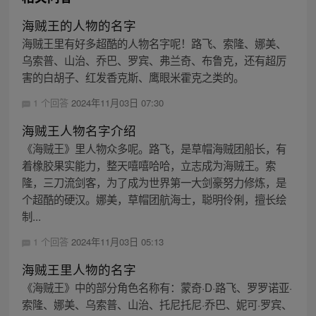
海贼王的人物的名字
海贼王里有好多超酷的人物名字呢！路飞、索隆、娜美、
乌索普、山治、乔巴、罗宾、弗兰奇、布鲁克，还有超厉
害的白胡子、红发香克斯、鹰眼米霍克之类的。
1 个回答
2024年11月03日 07:30
海贼王人物名字介绍
《海贼王》里人物众多呢。路飞，是草帽海贼团船长，有
着橡胶果实能力，整天嘻嘻哈哈，立志成为海贼王。索
隆，三刀流剑客，为了成为世界第一大剑豪努力修炼，是
个超酷的硬汉。娜美，草帽团航海士，聪明伶俐，擅长绘
制...
1 个回答
2024年11月03日 05:13
海贼王里人物的名字
《海贼王》中的部分角色名称有：蒙奇·D·路飞、罗罗诺亚·
索隆、娜美、乌索普、山治、托尼托尼·乔巴、妮可·罗宾、