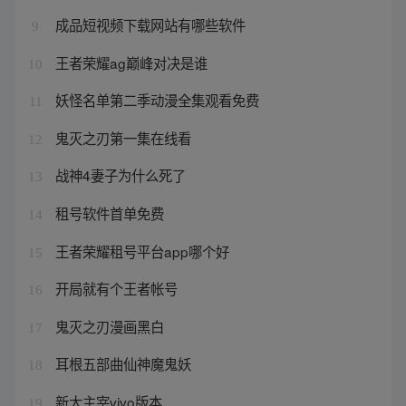
成品短视频下载网站有哪些软件
9
王者荣耀ag巅峰对决是谁
10
妖怪名单第二季动漫全集观看免费
11
鬼灭之刃第一集在线看
12
战神4妻子为什么死了
13
租号软件首单免费
14
王者荣耀租号平台app哪个好
15
开局就有个王者帐号
16
鬼灭之刃漫画黑白
17
耳根五部曲仙神魔鬼妖
18
新大主宰vivo版本
19