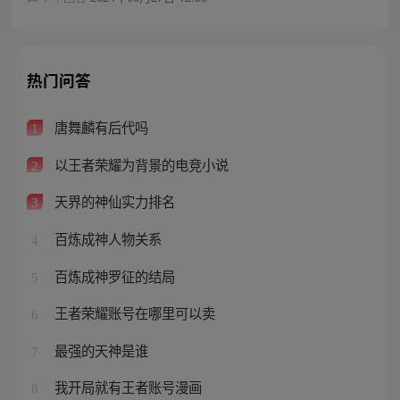
热门问答
唐舞麟有后代吗
1
以王者荣耀为背景的电竞小说
2
天界的神仙实力排名
3
百炼成神人物关系
4
百炼成神罗征的结局
5
王者荣耀账号在哪里可以卖
6
最强的天神是谁
7
我开局就有王者账号漫画
8