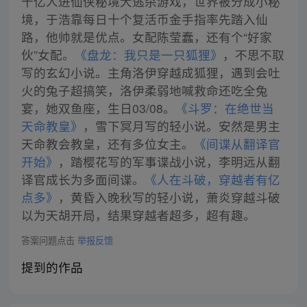
十亿人进仙侠秘境大逃杀游戏，世界被分成小秘
境，于浩靠每日十个复活币金手指率先踏入仙
路，他帅就是优点。女配陈莹蠢，还有个“好家
伙”女配。
《盘龙：我只是一只狐狸》
，不思不取
写的玄幻小说。主角洛伊穿越成狐狸，遇到会吐
火的兔子超搞笑，洛伊柔弱地喊救命还吃全兔
宴，她双鱼座，生日03/08。
《斗罗：在绝世当
天命教皇》
，雪下冥月写的轻小说。安然是男主
天命教会教皇，还有多位女主。
《间谍从翻译官
开始》
，踏樱花写的军事谍战小说，李明远从翻
译官成长为多面间谍。
《人在斗破，穿越者有亿
点多》
，黄昏入晚秋写的轻小说，萧炎穿越斗破
以为天胡开局，结果穿越者超多，超有趣。
答案问题点击
举报反馈
提到的作品