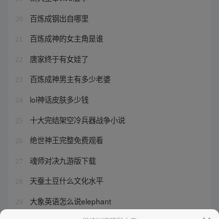
百炼成钢出自哪里
20
百炼成神的女主角是谁
21
唐家终于有女娃了
22
百炼成神男主有多少老婆
23
lol神话皮肤多少钱
24
十大完结架空冷兵器战争小说
25
绝世神王完整免费观看
26
魂师对决九游版下载
27
天蚕土豆什么文化水平
28
大象英语怎么说elephant
29