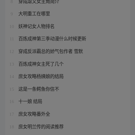
穿成虐文女主角简介
8
大明重工在哪里
9
妖神记女人物排名
10
百炼成神第三季动漫什么时候更新
11
穿成反派霸总的娇气包作者 雪默
12
百炼成神女主死了几个
13
庶女攻略杨姨娘的结局
14
这是一条鳄鱼你信不
15
十一娘 结局
16
庶女攻略番外全
17
庶女明兰传的阅读推荐
18