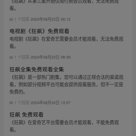
《狂飙》从第三集开始仅限付费会员观看，无法免费观
看。
1 个回答
2024年08月23日 06:12
电视剧《狂飙》免费观看
电视剧《狂飙》在爱奇艺需要会员才能观看，无法免费观
看。
1 个回答
2024年08月23日 08:39
狂飙全集免费观看全集
《狂飙》是一部热门剧集，您可以通过正规合法的渠道观
看，例如部分视频平台可能会提供观看服务，但不一定是
免费的。
1 个回答
2024年08月30日 13:57
狂飙 免费观看
《狂飙》在爱奇艺平台需要会员才能观看，不能免费观
看。