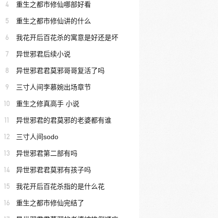
4
重生之都市修仙哪部好看
5
重生之都市修仙讲的什么
6
我花开后百花杀的寓意是好还是坏
7
异世邪君后续小说
8
异世邪君君莫邪哥哥复活了吗
9
三寸人间李慕婉出场章节
10
重生之修真高手 小说
11
异世邪君的君莫邪的老婆都有谁
12
三寸人间sodo
13
异世邪君第二部有吗
14
异世邪君君莫邪有孩子吗
15
我花开后百花杀指的是什么花
16
重生之都市修仙完结了