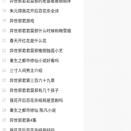
17
异世邪君君莫邪的老婆被推倒顺序
18
朱元璋我花开后百花杀全诗
19
异世邪君游戏
20
异世邪君君莫邪什么时候和梅雪烟
21
春天开红花是什么花
22
异世邪君君莫邪推倒独孤小艺
23
重生之都市修仙小说好看吗
24
三寸人间男主介绍
25
异世邪君第三百六十九章
26
异世邪君君莫邪有几个孩子
27
我花开后百花杀结局是悲剧吗
28
重生之都市修仙 陈凡小说
29
异世邪君第4集
30
我花开后百花杀结局好吗