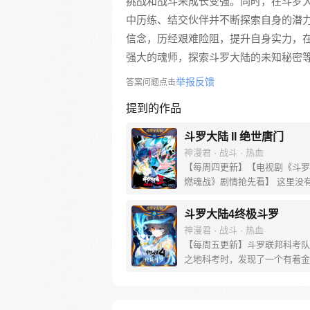
挑战和战斗来成长变强。同时，在斗罗
中历练、结交伙伴并不断探索自身的潜
信念，历经艰难险阻，提升自身实力，在
强大的魂师，探索斗罗大陆的未知秘密
举报反馈
答案问题点击
提到的作品
斗罗大陆 II 绝世唐门
神漫君 · 战斗 · 热血
【每周四更新】【电视剧《斗罗
燃魂战》剧情抢先看】 这里没
没有斗气，没有武术，却有武魂
创立万年之后的斗罗大陆上，唐
斗罗大陆4终极斗罗
微，一代天骄霍雨浩横空出世，
神漫君 · 战斗 · 热血
神奇都将一一展现。 唐门暗器
【每周五更新】斗罗联邦科考队
雄风，唐门能否重现辉煌，一切
之地科考时，发现了一个有着金
唐门！
花纹的蛋。他们探查后发现里面
生命迹象，于是赶忙将其带回研
行孵化。蛋孵化出来了，可孵出