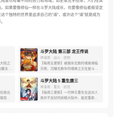
大陆里也有着不同的势力和地域，如史莱克学院等，人们在其
力。如果要像修仙一样在斗罗大陆成长，也要像修仙者般坚定
这个独特的世界里追求自己的“道”，或许这个“道”就是成为
等。
斗罗大陆 第三部 龙王传说
神漫君 · 战斗 · 怪物
大陆之
【每周五更新】被猎杀无数的魂兽濒临
有魔法，
灭绝，沉睡无数年的魂兽之王在星斗大
。 唐门
森林最后的净土苏醒，复仇之战暗云密
门式
布。当“废武魂”遇上执着而顽强的少年唐
斗罗大陆 5 重生唐三
一切的
舞麟，万众瞩目的武魂传奇将再次被书
神漫君 · 重生 · 妖怪
能否重振
写。我们不期待奇迹，但要给奇迹一个
在极北
【每周三更新】一代神王重生在这对人
尽绝世
机会。
银双色
类并不友好的妖精大陆中，能否重新追
居然有
回妻子。千奇百怪的妖神变又会带给他
究所进
怎样的重生之路？尽在一代神王至情追
来的是
妻之旅，斗罗大陆第五部，重生唐三!