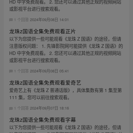
HD 中字免费观看。 2. 您还可以通过其他正规的视频网站
或影视平台进行搜索观看。
1 个回答
2024年09月08日 14:01
龙珠z国语全集免费观看正片
以下为您提供一些可能观看《龙珠 Z 国语》的途径，但请
注意版权问题： 1. 先锋影院网可能提供《龙珠 Z 国语》的
HD 中字免费观看。 2. 您还可以通过其他正规的视频网站
或影视平台进行搜索观看。
1 个回答
2024年09月08日 05:41
龙珠z国语全集免费观看爱奇艺
爱奇艺上有《龙珠 Z 普通话版》，具体集数有第 1 集至第
111 集，您可以前往搜索观看。
1 个回答
2024年09月07日 18:16
龙珠z国语全集免费观看字幕
以下为您提供一些可能观看《龙珠 Z 国语》的途径，但请