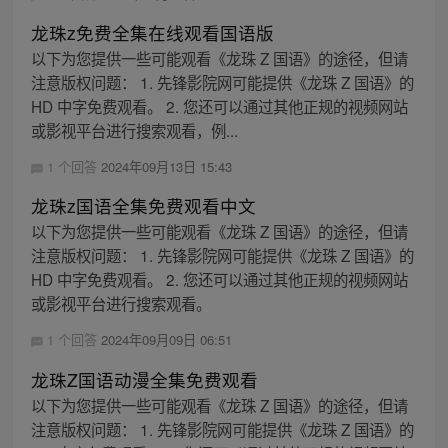
龙珠z免费全集在线观看国语版
以下为您提供一些可能观看《龙珠 Z 国语》的途径，但请
注意版权问题： 1. 先锋影院网可能提供《龙珠 Z 国语》的
HD 中字免费观看。 2. 您还可以通过其他正规的视频网站
或影视平台进行搜索观看，例...
1 个回答
2024年09月13日 15:43
龙珠z国语全集免费观看中文
以下为您提供一些可能观看《龙珠 Z 国语》的途径，但请
注意版权问题： 1. 先锋影院网可能提供《龙珠 Z 国语》的
HD 中字免费观看。 2. 您还可以通过其他正规的视频网站
或影视平台进行搜索观看。
1 个回答
2024年09月09日 06:51
龙珠Z国语动漫全集免费观看
以下为您提供一些可能观看《龙珠 Z 国语》的途径，但请
注意版权问题： 1. 先锋影院网可能提供《龙珠 Z 国语》的