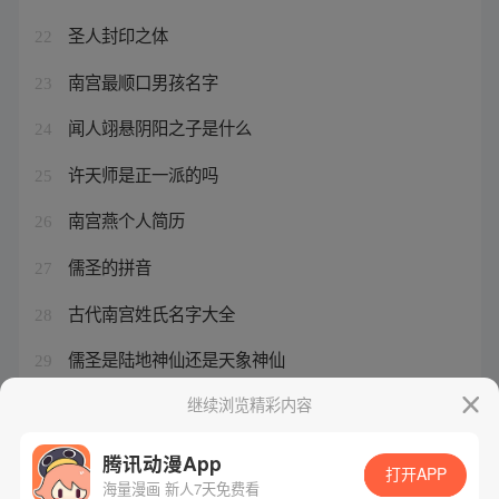
圣人封印之体
22
南宫最顺口男孩名字
23
闻人翊悬阴阳之子是什么
24
许天师是正一派的吗
25
南宫燕个人简历
26
儒圣的拼音
27
古代南宫姓氏名字大全
28
儒圣是陆地神仙还是天象神仙
29
黄龙士的原型
继续浏览精彩内容
30
腾讯动漫App
打开APP
海量漫画 新人7天免费看