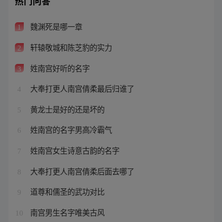
热门问答
魏渊死是哪一章
1
轩辕敬城和陈芝豹的实力
2
姓南宫好听的名字
3
大奉打更人南宫倩柔最后归谁了
4
黄龙士是好的还是坏的
5
姓南宫的名字男高冷霸气
6
姓南宫女生诗意古韵的名字
7
大奉打更人南宫倩柔后面去哪了
8
道尊和儒圣的武功对比
9
南宫男生名字唯美古风
10