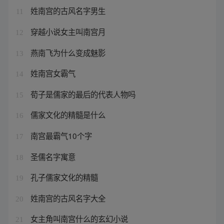
姓南宫的古风名字男生
11
穿越小说女主叫南宫月
12
燕南飞为什么变成魅影
13
姓南宫女霸气
14
荀子是儒家的最后的代表人物吗
15
儒家文化的精髓是什么
16
南宫最霸气10个字
17
圣儒名字寓意
18
孔子儒家文化的精髓
19
姓南宫的古风名字大全
20
女主角叫南宫什么的玄幻小说
21