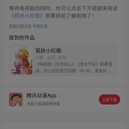
等待电视剧的同时，也可以点击下方链接来阅读
《狐妖小红娘》
原著提前了解剧情了！
答案问题点击
举报反馈
提到的作品
狐妖小红娘
小新 · 古风 · 妖怪
【电视剧《天地剑心》《淮水竹亭》原著漫
画，剑心对应章节指路：39-85，淮水对应
章节指路272-301】 迷糊萝莉小狐妖，正太
道士没节操。自古人妖生死恋，千载孽缘一
线牵。（每周周四更新。）
腾讯动漫App
立即下载
海量正版漫画畅快看