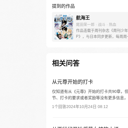
提到的作品
航海王
尾田荣一郎 · 战斗 · 热血
作品连载于周刊杂志《周刊少年
P》，与日本同步更新，每周周
[简介]有一个梦想成为海盗的少
飞，他因误食“恶魔果实”而成为
人，在获得超人能力的同时付出
子无法游泳的代价。十年后，路
相关问答
现与因救他而断臂的杰克斯的约
海，开始了以成为海盗王为目标
的冒险旅程！
从元尊开始的打卡
仅知道有从《元尊》开始的打卡共90章，
节、打卡的要求或者奖励等没有更多信息，
1个回答
2024年10月24日 08:12