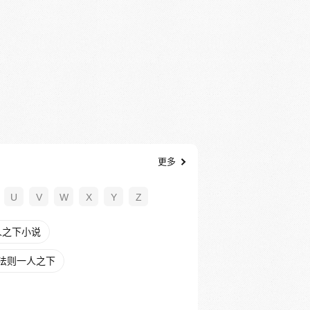
更多
U
V
W
X
Y
Z
人之下小说
法则一人之下