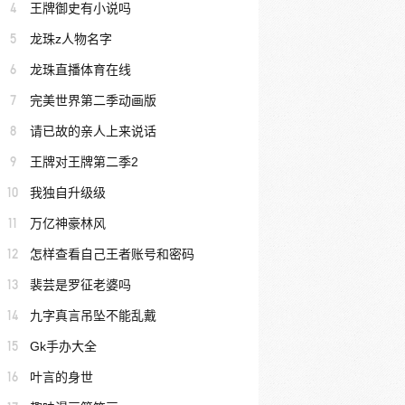
4
王牌御史有小说吗
5
龙珠z人物名字
6
龙珠直播体育在线
7
完美世界第二季动画版
8
请已故的亲人上来说话
9
王牌对王牌第二季2
10
我独自升级级
11
万亿神豪林风
12
怎样查看自己王者账号和密码
13
裴芸是罗征老婆吗
14
九字真言吊坠不能乱戴
15
Gk手办大全
16
叶言的身世