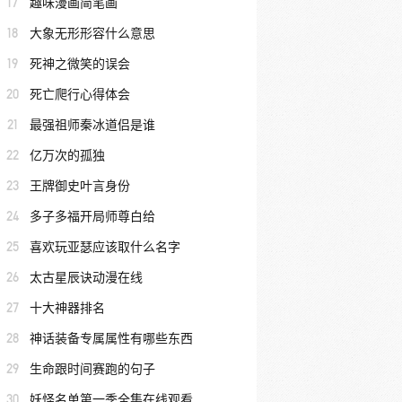
17
趣味漫画简笔画
18
大象无形形容什么意思
19
死神之微笑的误会
20
死亡爬行心得体会
21
最强祖师秦冰道侣是谁
22
亿万次的孤独
23
王牌御史叶言身份
24
多子多福开局师尊白给
25
喜欢玩亚瑟应该取什么名字
26
太古星辰诀动漫在线
27
十大神器排名
28
神话装备专属属性有哪些东西
29
生命跟时间赛跑的句子
30
妖怪名单第一季全集在线观看