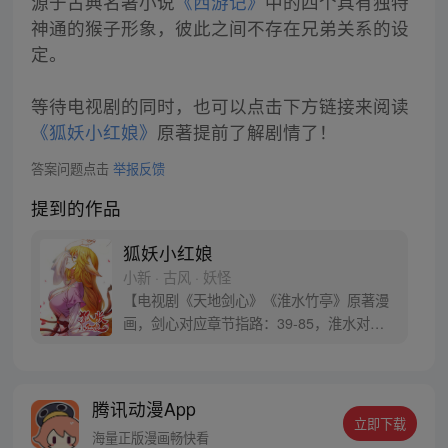
源于古典名著小说
《西游记》
中的四个具有独特
神通的猴子形象，彼此之间不存在兄弟关系的设
定。
等待电视剧的同时，也可以点击下方链接来阅读
《狐妖小红娘》
原著提前了解剧情了！
答案问题点击
举报反馈
提到的作品
狐妖小红娘
小新 · 古风 · 妖怪
【电视剧《天地剑心》《淮水竹亭》原著漫
画，剑心对应章节指路：39-85，淮水对应
章节指路272-301】 迷糊萝莉小狐妖，正太
道士没节操。自古人妖生死恋，千载孽缘一
线牵。（每周周四更新。）
腾讯动漫App
立即下载
海量正版漫画畅快看