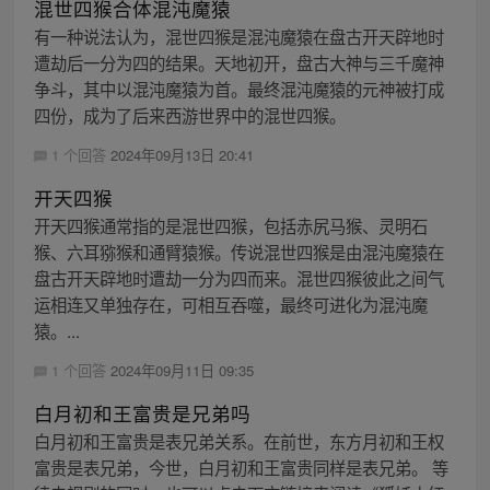
混世四猴合体混沌魔猿
有一种说法认为，混世四猴是混沌魔猿在盘古开天辟地时
遭劫后一分为四的结果。天地初开，盘古大神与三千魔神
争斗，其中以混沌魔猿为首。最终混沌魔猿的元神被打成
四份，成为了后来西游世界中的混世四猴。
1 个回答
2024年09月13日 20:41
开天四猴
开天四猴通常指的是混世四猴，包括赤尻马猴、灵明石
猴、六耳猕猴和通臂猿猴。传说混世四猴是由混沌魔猿在
盘古开天辟地时遭劫一分为四而来。混世四猴彼此之间气
运相连又单独存在，可相互吞噬，最终可进化为混沌魔
猿。...
1 个回答
2024年09月11日 09:35
白月初和王富贵是兄弟吗
白月初和王富贵是表兄弟关系。在前世，东方月初和王权
富贵是表兄弟，今世，白月初和王富贵同样是表兄弟。 等