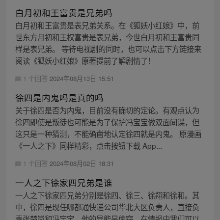
白月初和王富贵是兄弟吗
白月初和王富贵是表兄弟关系。在《狐妖小红娘》中，前
世东方月初和王权富贵是表兄弟，今世白月初和王富贵同
样是表兄弟。 等待电视剧的同时，也可以点击下方链接来
阅读《狐妖小红娘》原著提前了解剧情了！
1 个回答
2024年08月13日 15:51
徐四是内鬼吗是真的吗
关于徐四是否为内鬼，目前没有确切的定论。有观点认为
徐四即使是叛徒也可能是为了保护冯宝宝做双面间谍，但
这只是一种猜测，不能确凿地认定徐四就是内鬼。 原漫画
《一人之下》同样精彩，点击按钮下载 App...
1 个回答
2024年08月02日 18:31
一人之下徐家四兄弟是谁
一人之下徐家四兄弟分别是徐四、徐三、徐翔和徐和。其
中，徐四是现任哪都通快递公司华北大区负责人，直接负
责张楚岚和冯宝宝。他的异能是偷窃，在情报中我们可以