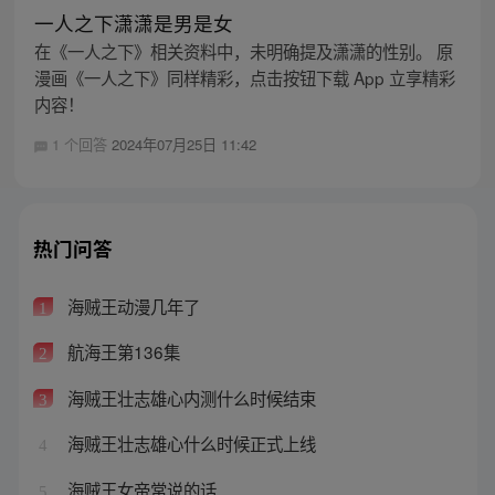
一人之下潇潇是男是女
在《一人之下》相关资料中，未明确提及潇潇的性别。 原
漫画《一人之下》同样精彩，点击按钮下载 App 立享精彩
内容！
1 个回答
2024年07月25日 11:42
热门问答
海贼王动漫几年了
1
航海王第136集
2
海贼王壮志雄心内测什么时候结束
3
海贼王壮志雄心什么时候正式上线
4
海贼王女帝常说的话
5