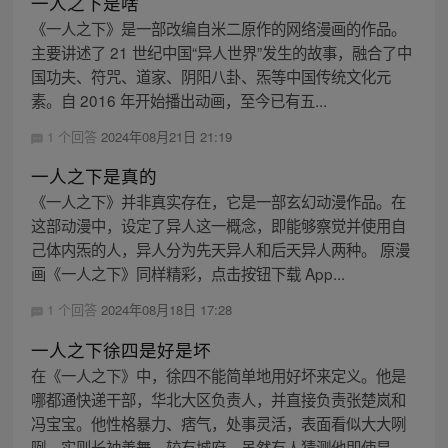
一人之下是啥
《一人之下》是一部改编自米二原作的网络漫画的作品。
主要讲述了 21 世纪中国“异人世界”发生的故事，融合了中
国功夫、符咒、道家、阴阳八卦、炁等中国传统文化元
素。自 2016 年开始播出动画，至今已有五...
1 个回答
2024年08月21日 21:19
一人之下是真的
《一人之下》并非真实存在，它是一部玄幻动漫作品。在
这部动漫中，设定了异人这一概念，即能够察觉并使用自
己体内炁的人，异人分为先天异人和后天异人两种。 原漫
画《一人之下》同样精彩，点击按钮下载 App...
1 个回答
2024年08月18日 17:28
一人之下徐四是好是坏
在《一人之下》中，徐四不能简单地用好坏来定义。他是
哪都通快递干部，华北大区负责人，并直接负责张楚岚和
冯宝宝。他性格暴力、痞气，处事灵活，表面看似大大咧
咧，实则长袖善舞，较有城府。虽然有人猜测他即使是