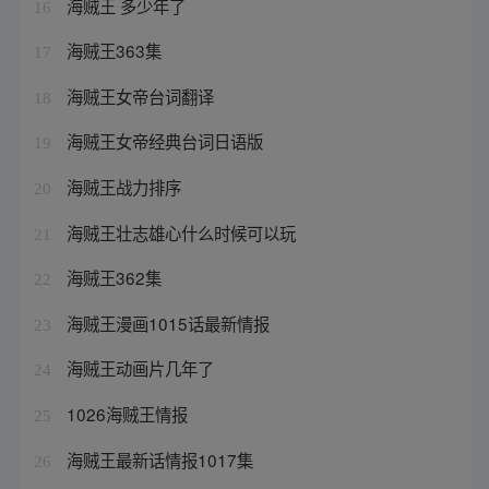
海贼王 多少年了
16
海贼王363集
17
海贼王女帝台词翻译
18
海贼王女帝经典台词日语版
19
海贼王战力排序
20
海贼王壮志雄心什么时候可以玩
21
海贼王362集
22
海贼王漫画1015话最新情报
23
海贼王动画片几年了
24
1026海贼王情报
25
海贼王最新话情报1017集
26