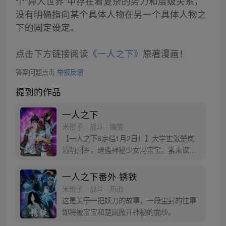
个“异人世界”中存在着复杂的势力和层级关系，
没有明确指向某个具体人物在另一个具体人物之
下的固定设定。
点击下方链接阅读
《一人之下》
原著漫画！
答案问题点击
举报反馈
提到的作品
一人之下
米橙子 · 战斗 · 搞笑
【一人之下6定档1月2日！】大学生张楚岚
清明回乡，遭遇神秘少女冯宝宝。素未谋面
的冯宝宝却对张楚岚异常熟悉，并将其带去
自己打工的快递公司。为了帮冯宝宝寻找她
一人之下番外·锈铁
的身世，也为了查清自己与爷爷身上的秘
米橙子 · 战斗 · 热血
密，张楚岚的生活被彻底颠覆，与冯宝宝一
这是关于一把妖刀的故事，一段尘封的往事
同踏上“异人”之旅。
即将被宝宝和楚岚掀开神秘的面纱。