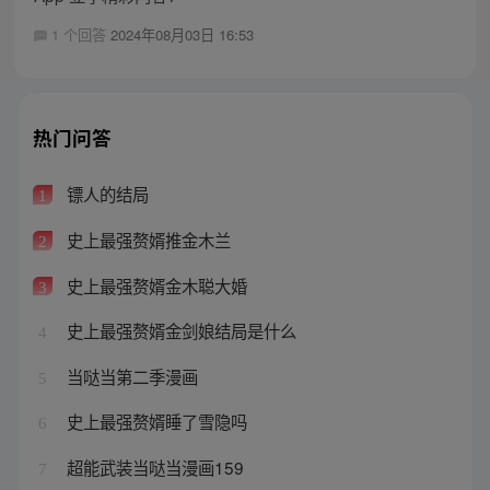
1 个回答
2024年08月03日 16:53
热门问答
镖人的结局
1
史上最强赘婿推金木兰
2
史上最强赘婿金木聪大婚
3
史上最强赘婿金剑娘结局是什么
4
当哒当第二季漫画
5
史上最强赘婿睡了雪隐吗
6
超能武装当哒当漫画159
7