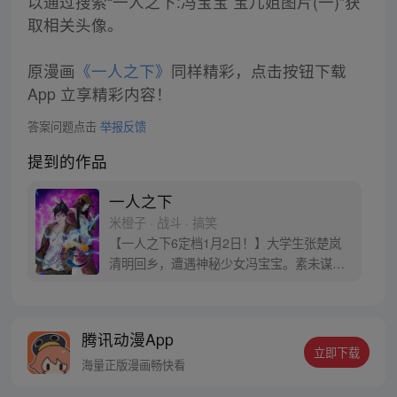
以通过搜索“一人之下:冯宝宝 宝儿姐图片(一)”获
取相关头像。
原漫画
《一人之下》
同样精彩，点击按钮下载
App 立享精彩内容！
答案问题点击
举报反馈
提到的作品
一人之下
米橙子 · 战斗 · 搞笑
【一人之下6定档1月2日！】大学生张楚岚
清明回乡，遭遇神秘少女冯宝宝。素未谋面
的冯宝宝却对张楚岚异常熟悉，并将其带去
自己打工的快递公司。为了帮冯宝宝寻找她
的身世，也为了查清自己与爷爷身上的秘
腾讯动漫App
密，张楚岚的生活被彻底颠覆，与冯宝宝一
立即下载
同踏上“异人”之旅。
海量正版漫画畅快看