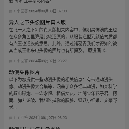
载 App 立享精彩内容！
1 个回答
2024年09月08日 07:30
异人之下头像图片真人版
在《一人之下》的真人版相关内容中，侯明昊饰演的王也
在众多角色里算是比较还原的，从服装造型到颜值气质都
有点王也道长的意思。此外，通过诸葛青我们才得知的被
其当成王也来电头像的照片也有所提及。 原漫画《...
1 个回答
2024年09月07日 23:27
动漫头像图片
以下为您提供一些动漫头像的相关信息：有卡通动漫头
像、动漫头像大合集等，涵盖了众多经典动漫，如某科学
的超电磁炮、一念永恒、租借女友、地缚少年花子君、柯
南、弹丸论破、我想吃掉你的胰脏、狐妖小红娘、文豪野
犬...
1 个回答
2024年09月07日 08:23
动漫男生帅气头像图片