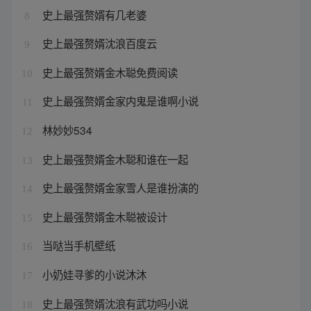
史上最强赘婿有几老婆
8
史上最强赘婿沈浪百度云
9
史上最强赘婿金木聪免费阅读
10
史上最强赘婿金家内鬼是谁啊小说
11
林妙妙534
12
史上最强赘婿金木聪和谁在一起
13
史上最强赘婿金家雪人是谁扮演的
14
史上最强赘婿金木聪被设计
15
当哒当手机壁纸
16
小奶娃寻爹的小说沐沐
17
史上最强赘婿沈浪有武功吗小说
18