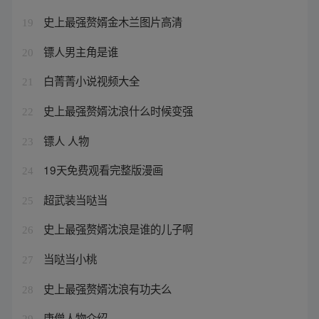
史上最强赘婿金木兰图片高清
19
镖人男主角是谁
20
白菁菁小说视频大全
21
史上最强赘婿沈浪什么时候变强
22
镖人 人物
23
19天免费观看完整版漫画
24
超武装当哒当
25
史上最强赘婿沈浪是谁的儿子啊
26
当哒当小桃
27
史上最强赘婿沈浪有功夫么
28
唐僧人物介绍
29