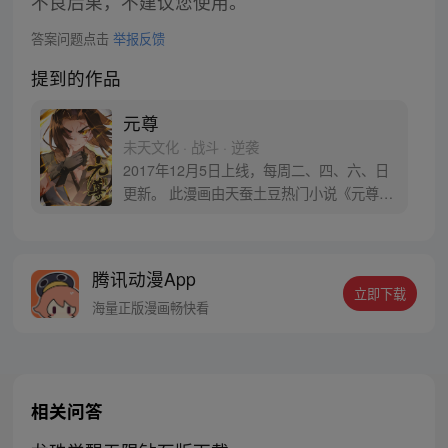
不良后果，不建议您使用。
答案问题点击
举报反馈
提到的作品
元尊
未天文化 · 战斗 · 逆袭
2017年12月5日上线，每周二、四、六、日
更新。 此漫画由天蚕土豆热门小说《元尊》
改编。少年执笔，龙蛇舞动；劈开乱世，点
亮苍穹。气掌乾坤的世界里，究竟是蟒雀吞
龙，还是圣龙崛起？！
腾讯动漫App
立即下载
海量正版漫画畅快看
相关问答