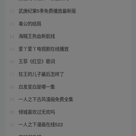
武庚纪第5季免费播放最新版
12
毒公的结局
13
海贼王热血新航线
14
爱丫爱丫电视剧在线播放
15
王菲《红豆》歌词
16
狂王的儿子最后怎样了
17
白发变白是哪一集
18
一人之下古风漫画免费全集
19
倾城喜欢过无欢吗
20
一人之下漫画在线522
21