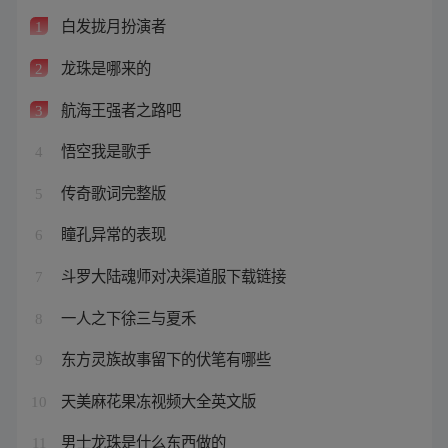
白发拢月扮演者
1
龙珠是哪来的
2
航海王强者之路吧
3
悟空我是歌手
4
传奇歌词完整版
5
瞳孔异常的表现
6
斗罗大陆魂师对决渠道服下载链接
7
一人之下徐三与夏禾
8
东方灵族故事留下的伏笔有哪些
9
天美麻花果冻视频大全英文版
10
男士龙珠是什么东西做的
11