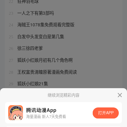
狂神羽毛球
22
一人之下有第3部吗
23
海贼王1078集免费观看完整版
24
白发中头发变白是第几集
25
徐三徐四老爹
26
狐妖小红娘月初有几个角色啊
27
王权富贵清瞳原著漫画免费阅读
28
狐妖小红娘21集
29
我有一座山寨结局太烂了
继续浏览精彩内容
30
腾讯动漫App
打开APP
海量漫画 新人7天免费看
腾讯漫画
起点读书
QQ阅读