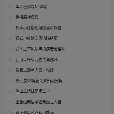
黑金极狐是反派吗
10
特摄原神极狐
11
狐妖小红娘动漫哪里可以看
12
狐妖小红娘富贵清瞳结局
13
异人之下风沙燕扮演者是谁啊
14
我可以升级万物主角陈凡
15
强者之路单人紫卡谁好
16
贝红星VS博德闪耀预测分析
17
涂山三姐妹是哪三个
18
王也经典语录名句出世入世
19
贾正亮风莎燕有可能吗
20