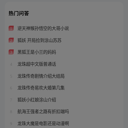
热门问答
逆天神猴孙悟空的大哥小说
1
狐妖 开局捡到涂山苏苏
2
黑狐王是小兰的妈妈
3
龙珠超中文版普通话
4
龙珠传奇剧情介绍大结局
5
龙珠传奇易欢大婚第几集
6
狐妖小红娘涂山介绍
7
航海王强者之路有折扣端吗
8
龙珠大魔是电影还是动漫啊
9