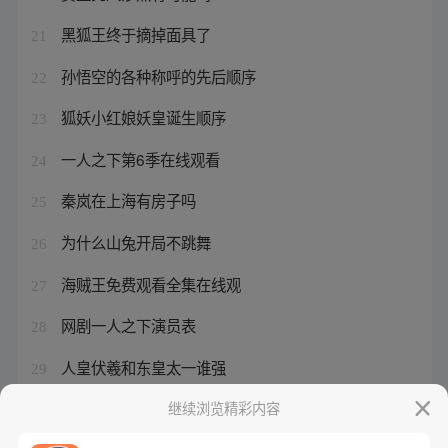
黑狐王终于摘掉面具了
21
孙悟空的各种称呼的先后顺序
22
狐妖小红娘妖皇诞生顺序
23
一人之下第6季在线观看
24
秦岚在上海有房子吗
25
为什么山兔开局不跳舞
26
海贼王免费观看全集在线观
27
网剧一人之下演员表
28
人皇伏羲和东皇太一谁强
29
一人之下第二季超清
继续浏览精彩内容
30