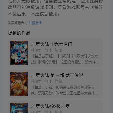
钻石并无限使用。但需要注意的是，使用此类修
改器可能违反游戏规则，导致游戏账号被封禁等
不良后果，不建议您使用。
答案问题点击
举报反馈
提到的作品
斗罗大陆 II 绝世唐门
神漫君 · 战斗 · 热血
【每周四更新】【电视剧《斗罗大陆之燃魂
战》剧情抢先看】 这里没有魔法，没有斗
气，没有武术，却有武魂。 唐门创立万年之
后的斗罗大陆上，唐门式微，一代天骄霍雨
斗罗大陆 第三部 龙王传说
浩横空出世，一切的神奇都将一一展现。 唐
神漫君 · 战斗 · 怪物
门暗器能否重振雄风，唐门能否重现辉煌，
【每周五更新】被猎杀无数的魂兽濒临灭
一切尽绝世唐门！
绝，沉睡无数年的魂兽之王在星斗大森林最
后的净土苏醒，复仇之战暗云密布。当“废武
魂”遇上执着而顽强的少年唐舞麟，万众瞩目
斗罗大陆4终极斗罗
的武魂传奇将再次被书写。我们不期待奇
神漫君 · 战斗 · 热血