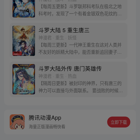
迹，但要给奇迹一个机会。
【每周五更新】斗罗联邦科考队在极北之地
科考时，发现了一个有着金银双色花纹的
蛋。他们探查后发现里面居然有生命迹象，
于是赶忙将其带回研究所进行孵化。蛋孵化
斗罗大陆 5 重生唐三
出来了，可孵出来的是一个婴儿，一个和人
神漫君 · 重生 · 妖怪
类一模一样的孩子；与此同时，联邦研究所
【每周三更新】一代神王重生在这对人类并
正在解冻一名银色长发女子，而一名蓝发青
不友好的妖精大陆中，能否重新追回妻子。
年则在海滨被人发现
千奇百怪的妖神变又会带给他怎样的重生之
路？尽在一代神王至情追妻之旅，斗罗大陆
斗罗大陆外传 唐门英雄传
第五部，重生唐三!
神漫君 · 重生 · 热血
【隔周日更新】被封印的神界，只有唐三的
神力可以直接与外面联系。 要战败的时候，
从遥远的斗罗大陆…神界，瞬间翻盘！ 众神
之战，谁与争锋？ 当主角光环碰到一起，谁
能更胜一筹？这是属于唐门的一场众神之
腾讯动漫App
战！
立即下载
海量正版漫画畅快看