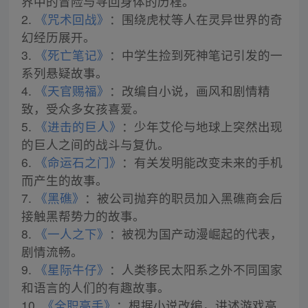
界中的冒险与寻回身体的历程。
2.
《咒术回战》
：围绕虎杖等人在灵异世界的奇
幻经历展开。
3.
《死亡笔记》
：中学生捡到死神笔记引发的一
系列悬疑故事。
4.
《天官赐福》
：改编自小说，画风和剧情精
致，受众多女孩喜爱。
5.
《进击的巨人》
：少年艾伦与地球上突然出现
的巨人之间的战斗与复仇。
6.
《命运石之门》
：有关发明能改变未来的手机
而产生的故事。
7.
《黑礁》
：被公司抛弃的职员加入黑礁商会后
接触黑帮势力的故事。
8.
《一人之下》
：被视为国产动漫崛起的代表，
剧情流畅。
9.
《星际牛仔》
：人类移民太阳系之外不同国家
和语言的人们的有趣故事。
10.
《全职高手》
：根据小说改编，讲述游戏高