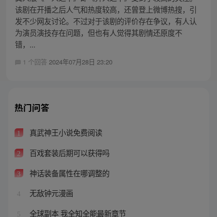
该剧在开播之后人气和热度较高，还曾登上微博热搜，引
发不少网友讨论。不过对于该剧的评价存在争议，有人认
为演员演技存在问题，但也有人觉得其剧情还原度不
错，...
1 个回答
2024年07月28日 23:20
热门问答
真武神王小说免费阅读
1
百戏套装后期可以获得吗
2
神话装备属性在哪调整的
3
无敌钟元漫画
4
全球副本 我全知全能最新章节
5