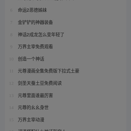
命运2恶德姊妹
6
金铲铲的神器装备
7
神话2成龙怎么变年轻了
8
万界主宰免费观看
9
创造一个神话
10
元尊漫画全集免费版下拉式土豪
11
剑圣天蚕土豆免费阅读
12
元尊里面谁最厉害
13
元尊的幺幺身世
14
万界主宰动漫
15