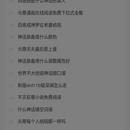
词语搭配什么神话形容人
16
元尊漫画在线阅读免费下拉式全集
17
百炼成神罗征老婆结局
18
神话装备是什么颜色
19
元尊夭夭最后爱上谁
20
神话装备用什么调整属性好
21
世界不大创造神话顺口溜
22
新版dnf110级深渊怎么走
23
不灭狂尊小说免费阅读
24
什么神话填空词语
25
元尊每个人结局都一样吗
26