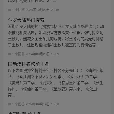
起女性的关注和讨论。 3. *...
1 个回答
2024年10月20日 23:46
斗罗大陆热门搜索
近期斗罗大陆的热门搜索包括《斗罗大陆 2 绝世唐门》动
漫被骂相关话题，如动漫官方被指夹带私货，强行捧女配
王秋儿，删减女主王冬儿的戏份，将王冬儿的高光时刻给
了王秋儿，还出现霍雨浩和王秋儿被宣传为真情侣等...
1 个回答
2024年09月28日 16:39
国动漫排名榜前十名
以下为国漫排名榜前十名（排名不分先后）：《仙逆》年
番、《画江湖之不良人》第七季 、《沧元图》第二季、
《灵笼》第二季、《剑来》、《眷思量》第二季、《长生
界》、《诛仙》第二季、《星辰变》第六季、《永生》
第...
1 个回答
2024年09月19日 13:58
热门动漫 前十名