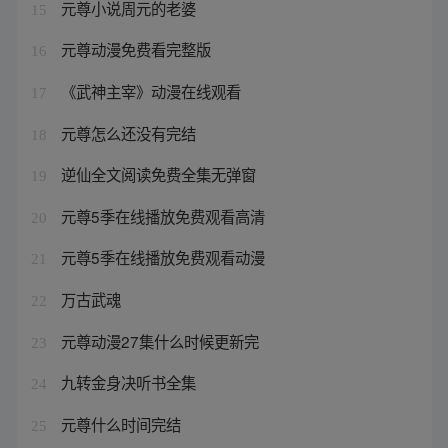
元尊小说周元的老婆
15
元尊动漫免费看完整版
16
《武神主宰》动漫在线观看
17
元尊怎么还没有完结
18
逆仙全文阅读免费全集无弹窗
19
元尊5季在线播放免费观看高清
20
元尊5季在线播放免费观看动漫
21
万古武魂
22
元尊动漫27集什么时候更新完
23
九转金身决听书全集
24
元尊什么时间完结
25