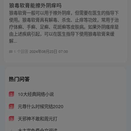
狼毒软膏能擦外阴痒吗
狼毒软膏一般可以用于擦外阴痒，但需要在医生的指导下
使用。狼毒软膏具有解毒、杀虫、止痒等功效，常用于治
疗体癣、手癣、足癣、花斑癣等皮肤病。如果外阴瘙痒是
由上述疾病引起，可以在医生指导下使用狼毒软膏来缓
解...
1 个回答
2024年08月23日 07:00
热门问答
10大经典网络小说
1
元尊什么时候完结2020
2
天邪神不敢和周元打
3
大主宰免费全文阅读
4