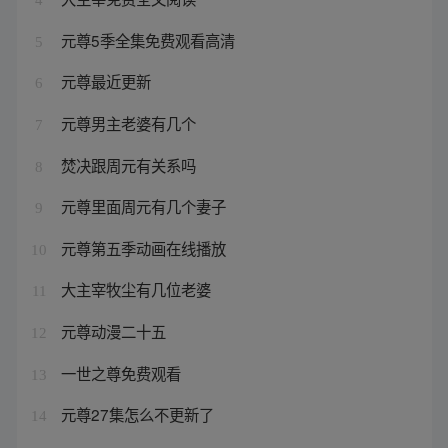
元尊5季全集免费观看高清
5
元尊最近更新
6
元尊男主老婆有几个
7
焚决跟周元有关系吗
8
元尊里面周元有几个妻子
9
元尊第五季动画在线播放
10
大主宰牧尘有几位老婆
11
元尊动漫二十五
12
一世之尊免费观看
13
元尊27集怎么不更新了
14