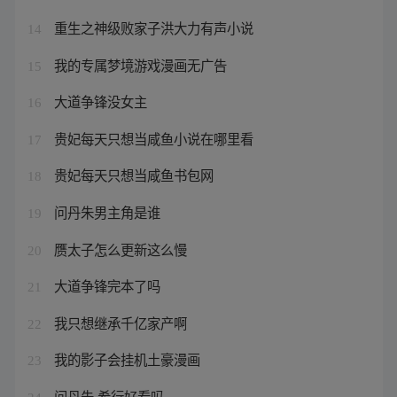
重生之神级败家子洪大力有声小说
14
我的专属梦境游戏漫画无广告
15
大道争锋没女主
16
贵妃每天只想当咸鱼小说在哪里看
17
贵妃每天只想当咸鱼书包网
18
问丹朱男主角是谁
19
赝太子怎么更新这么慢
20
大道争锋完本了吗
21
我只想继承千亿家产啊
22
我的影子会挂机土豪漫画
23
问丹朱 希行好看吗