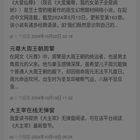
《大爱仙尊》（现名《大爱魔尊，我的女弟子全是病
娇》）是芝士雪豹嗷著作的原生幻想题材网络小说，在起
点中文网连载，截至2024年5月13日，更新至第163章。
该小说有诸多经典语录，如“我们既然意识到自己的...
1 个回答
2024年10月22日 22:18
元尊大周王朝周擎
在网文《元尊》中，周擎是大周王朝的统治者，也是男主
角周元的父亲。他与秦玉感情深厚，虽希望儿子周元能做
个普通人大周王朝的殿下，却因宿命周元无法平凡度日。
周元命运坎坷，出生时为圣龙却被断气运，八脉不显且
身...
1 个回答
2024年10月19日 11:32
大主宰在线无弹窗
我爱读书提供《大主宰》无弹窗阅读，可在该平台阅读
《大主宰》最新章节。
1 个回答
2024年10月19日 05:24