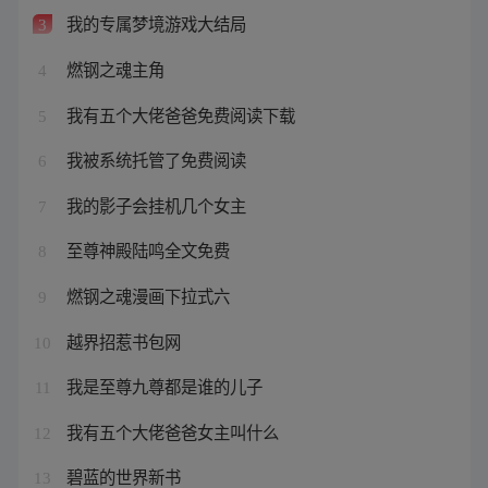
我的专属梦境游戏大结局
3
燃钢之魂主角
4
我有五个大佬爸爸免费阅读下载
5
我被系统托管了免费阅读
6
我的影子会挂机几个女主
7
至尊神殿陆鸣全文免费
8
燃钢之魂漫画下拉式六
9
越界招惹书包网
10
我是至尊九尊都是谁的儿子
11
我有五个大佬爸爸女主叫什么
12
碧蓝的世界新书
13