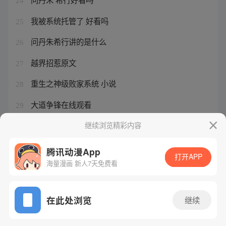
24
我被系统托管了 好看吗
25
问丹朱希行讲的是什么
26
越界招惹原文
27
重生之神级败家系统 小说
28
大道争锋在线观看
29
问丹朱虐吗
继续浏览精彩内容
30
腾讯动漫App
打开APP
海量漫画 新人7天免费看
腾讯漫画
起点读书
QQ阅读
网站备案/许可证号：粤B2-20090059-5
在此处浏览
继续
Copyright©1998 - 2026 Tencent. All Rights Reserved