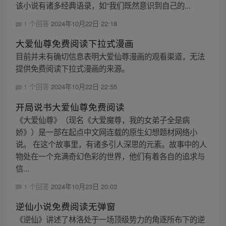
该小说有诸多经典语录，如“我们既然意识到自己的...
1 个回答
2024年10月22日 22:18
大爱仙尊免费阅读下拉式漫画
目前并未有确切信息表明大爱仙尊漫画的观看渠道，无法
提供免费阅读下拉式漫画的来源。
1 个回答
2024年10月22日 22:55
开局说书大爱仙尊免费阅读
《大爱仙尊》（现名《大爱魔尊，我的女弟子全是病
娇》）是一部在起点中文网连载的原生幻想题材网络小
说。 在这个故事里，有诸多引人深思的元素。故事中的人
物处在一个充满奇幻色彩的世界，他们有着各自的追求与
信...
1 个回答
2024年10月23日 20:03
逆仙小说免费阅读无弹窗
《逆仙》讲述了林洛处于一场顶级势力的角逐所布下的逆