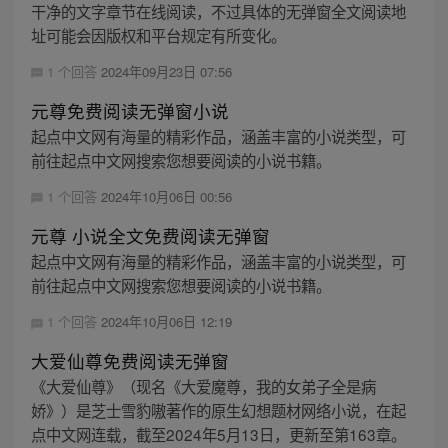
干净的文字章节在线阅读，不过具体的无弹窗全文阅读地
址可能会因版权和平台规定有所变化。
1 个回答
2024年09月23日 07:56
元尊免费阅读无弹窗小说
起点中文网有海量的精彩作品，涵盖丰富的小说类型，可
前往起点中文网搜索您想要阅读的小说书籍。
1 个回答
2024年10月06日 00:56
元尊 小说全文免费阅读无弹窗
起点中文网有海量的精彩作品，涵盖丰富的小说类型，可
前往起点中文网搜索您想要阅读的小说书籍。
1 个回答
2024年10月06日 12:19
大爱仙尊免费阅读无弹窗
《大爱仙尊》（现名《大爱魔尊，我的女弟子全是病
娇》）是芝士雪豹嗷著作的原生幻想题材网络小说，在起
点中文网连载，截至2024年5月13日，更新至第163章。