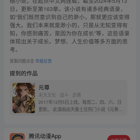
络小说，在起点中文网连载，截至2024年5月13
日，更新至第163章。该小说有诸多经典语录，
如“我们既然意识到自己的渺小，那就更应该变得
强大。我们本来就是渺小的，只是从无知变得有
知，你感到痛苦，是因为你在成长”等，这些语录
体现出关于成长、梦想、人生价值等多方面的思
考。
答案问题点击
举报反馈
提到的作品
元尊
未天文化 · 战斗 · 逆袭
2017年12月5日上线，每周二、四、六、日
更新。 此漫画由天蚕土豆热门小说《元尊》
改编。少年执笔，龙蛇舞动；劈开乱世，点
亮苍穹。气掌乾坤的世界里，究竟是蟒雀吞
龙，还是圣龙崛起？！
腾讯动漫App