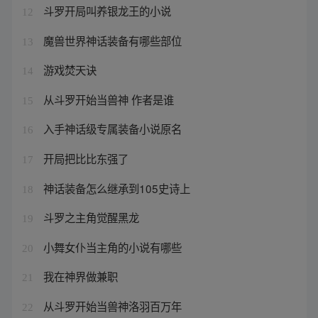
斗罗开局叫养银龙王的小说
12
魔兽世界神话装备有哪些部位
13
游戏焚天诀
14
从斗罗开始当兽神 作者是谁
15
入手神话级专属装备小说原名
16
开局把比比东强了
17
神话装备怎么继承到105史诗上
18
斗罗之主角觉醒黑龙
19
小舞女仆当主角的小说有哪些
20
我在神界做兼职
21
从斗罗开始当兽神洛羽百万年
22