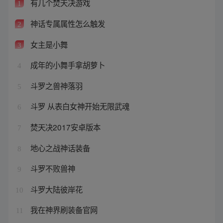
有几个焚天决游戏
1
神话专属属性怎么触发
2
女主是小舞
3
成年的小舞手拿胡萝卜
4
斗罗之兽神落羽
5
斗罗 从表白女神开始无限武魂
6
焚天决2017安卓版本
7
地心之战神话装备
8
斗罗不败兽神
9
斗罗大陆彼岸花
10
我在神界刷装备官网
11