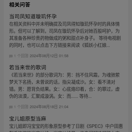
相关问答
当司凤知道璇玑怀孕
在相关资料中并未明确提及司凤得知璇玑怀孕时的具体情
形。但可以了解到，司凤在璇玑怀孕后对她百般呵护，为
其准备各种珍贵药物做成的粥和甜点补身子。 等待电视剧
的同时，也可以点击下方链接来阅读《狐妖小红娘...
1 个回答
2024年08月12日 01:58
若当来世的歌词
《若当来世》的部分歌词为：男：挡不住风霜，为魂驰萦
梦天下名扬，未曾说的话，指尖凝成沙。女：看不清对
错。男：愿背负结果。女：心底烙印着，合：的罪过，虚
伪的淡漠，汇聚成漩涡。女：而...... 等待...
1 个回答
2024年08月18日 21:04
宝儿姐原型当麻
宝儿姐即冯宝宝的形象原型参考了日剧《SPEC》中户田惠