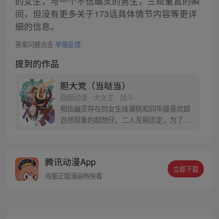
的女生，与一个不信幽灵的男生，三观重置的瞬
间，但没有更多关于173话具体情节内容等更详
细的信息。
答案问题点击
举报反馈
提到的作品
胆大党（当哒当）
翻翻动漫 · 大女主 · 战斗
相信幽灵存在的女生绫濑桃和同年级喜欢超
自然现象的超然仔。二人互相否定，为了让
对方信服，桃前往传闻有UFO出没的医院废
墟，超然仔则是去往灵异地点的隧道……命
中注定的恋爱就此展开！？
腾讯动漫App
立即下载
海量正版漫画畅快看