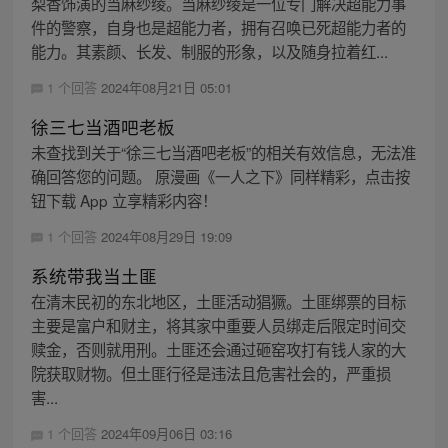
梨香饰演的当麻纱绫。当麻纱绫是一位专门解决超能力事
件的警察，自身也是超能力者，拥有召唤已死超能力者的
能力。其素颜、长发、制服的形象，以及随身拉着红...
1 个回答
2024年08月21日 05:01
徐三七当酒吧老板
未查找到关于“徐三七当酒吧老板”的相关有效信息，无法准
确回答您的问题。 原漫画《一人之下》同样精彩，点击按
钮下载 App 立享精彩内容！
1 个回答
2024年08月29日 19:09
系统带我当土匪
在清末民初的东北地区，土匪活动猖獗。土匪绑票的目标
主要是富户和财主，将其家中重要人员绑走后限定时间交
赎金，否则就用刑。土匪还会通过砸窑攻打有钱人家的大
院获取财物。但土匪行径是违法且危害社会的，严重损
害...
1 个回答
2024年09月06日 03:16