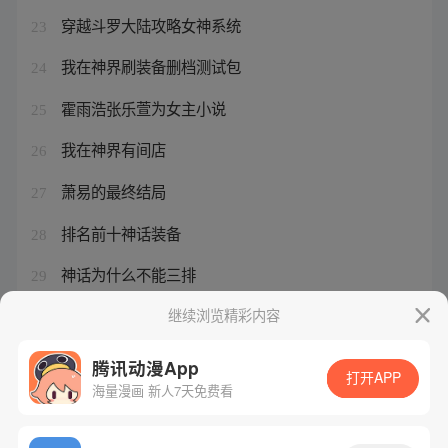
穿越斗罗大陆攻略女神系统
23
我在神界刷装备删档测试包
24
霍雨浩张乐萱为女主小说
25
我在神界有间店
26
萧易的最终结局
27
排名前十神话装备
28
神话为什么不能三排
29
地下城与勇士神话装备怎么获得
继续浏览精彩内容
30
腾讯动漫App
打开APP
海量漫画 新人7天免费看
腾讯漫画
起点读书
QQ阅读