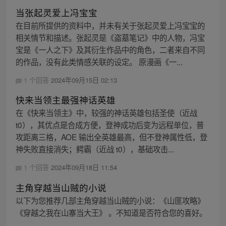
当张起灵爱上冯宝宝
在目前所提供的资料中，并未有关于张起灵爱上冯宝宝的
相关情节和描述。张起灵是《盗墓笔记》中的人物，冯宝
宝是《一人之下》及其衍生作品中的角色，二者来自不同
的作品，没有此类情感关联的设定。 原漫画《一...
1 个回答
2024年09月15日 02:13
快来当领主最强神话英雄
在《快来当领主》中，较强的神话英雄包括圣使（近战
t0），其优点是合成方便，登神成功后变为远程单位，普
攻距离三格，AOE 输出全英雄最高，但不登神属性低，登
神失败直接消失；鳄霸（近战 t0），基础攻击...
1 个回答
2024年09月18日 11:54
主角穿越当山贼的小说
以下为您推荐几部主角穿越当山贼的小说：《山匪攻略》
《穿越之我在山寨当大王》 。不知道是否符合您的喜好。