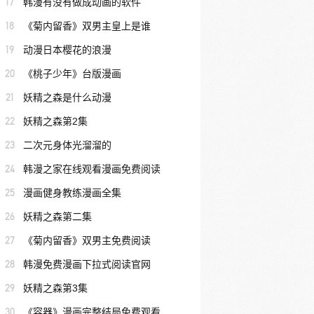
17
韩漫有没有做成动画的软件
18
《菊内留香》双男主皇上是谁
19
动漫日本樱花的浪漫
20
《桃子少年》台版漫画
21
妖精之森是什么动漫
22
妖精之森第2集
23
二次元身体光溜溜的
24
韩漫之家在线观看漫画免费阅读
25
漫画健身教练漫画全集
26
妖精之森第二集
27
《菊内留香》双男主免费阅读
28
韩漫免费漫画下拉式阅读官网
29
妖精之森第3集
30
《容器》漫画完整结局免费观看