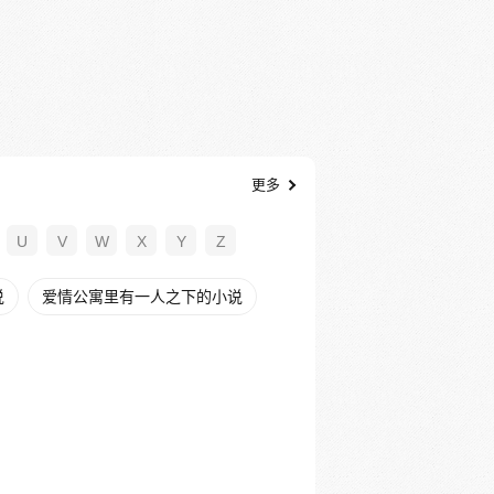
更多
U
V
W
X
Y
Z
说
爱情公寓里有一人之下的小说