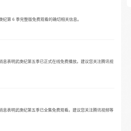
关于武庚纪第 6 季完整版免费观看的确切相关信息。
尚未有确切消息表明武庚纪第五季已正式在线免费播放。建议您关注腾讯视
尚未有确切消息表明武庚纪第五季已全集免费观看。建议您关注腾讯视频等