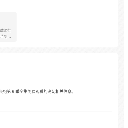
藏师徒
苦到达
可世间并
慢慢揭
”重新归
唐三藏
们，组
行之
关于武庚纪第 6 季全集免费观看的确切相关信息。