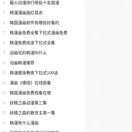
4
最火动漫排行榜前十名国漫
5
韩漫漫画面红耳赤
6
韩国漫画软件有哪些好看的
7
韩漫画免费全集下拉式漫画免费
8
韩漫免费阅读下拉式全集
9
动画化的韩漫叫什么
10
动画韩漫推荐
11
韩漫健身教练下拉式100话
12
漫画《缠绕》在线观看
13
韩国漫画免费观看在哪
14
妖精之森动漫第三集
15
妖精之森的救世主第一集
16
韩漫有什么漫画