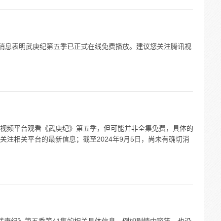
尚未有确切消息表明武庚纪第五季已正式在线免费播放。建议您关注腾讯视
权的视频平台观看《武庚纪》第五季，但可能并非全集免费，具体的
注相关平台的最新信息；截至2024年9月5日，尚未有确切消