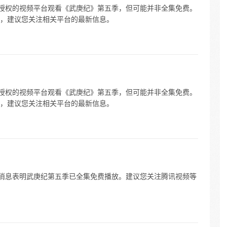
以通过正规授权的视频平台观看《武庚纪》第五季，但可能并非全集免费。
，建议您关注相关平台的最新信息。
以通过正规授权的视频平台观看《武庚纪》第五季，但可能并非全集免费。
，建议您关注相关平台的最新信息。
尚未有确切消息表明武庚纪第五季已全集免费播放。建议您关注腾讯视频等