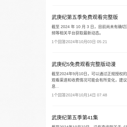
武庚纪第五季免费观看完整版
截至 2024 年 10 月 3 日，目前
频等相关平台获取最新动态。
1个回答
2024年10月03日 05:21
武庚纪5免费观看完整版动漫
截至2024年9月10日，可以通过正规授
观看渠道和收费情况可能会有所变化，建议关
息...
1个回答
2024年10月14日 07:48
武庚纪第五季第41集