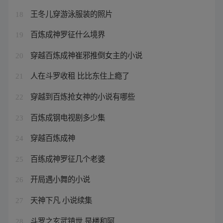
王冬儿穿游泳服装的照片
18
百炼成神罗征什么境界
19
穿越百炼成神崔邪推倒女主的小说
20
人在斗罗收租 比比东住上瘾了
21
穿越到百炼抢女神的小说有哪些
22
百炼成钢电视剧多少集
23
穿越百炼成神
24
百练成神罗征几个老婆
25
开局遇小舞的小说
26
天神下凡 小说续集
27
斗罗之玄武镇世 是楼和阿
28