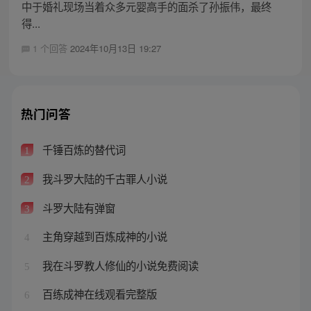
中于婚礼现场当着众多元婴高手的面杀了孙振伟，最终
得...
1 个回答
2024年10月13日 19:27
热门问答
千锤百炼的替代词
1
我斗罗大陆的千古罪人小说
2
斗罗大陆有弹窗
3
主角穿越到百炼成神的小说
4
我在斗罗教人修仙的小说免费阅读
5
百练成神在线观看完整版
6