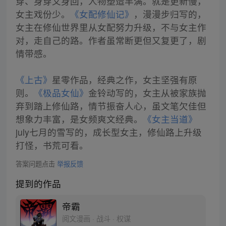
穿、身穿又身回，人物塑造丰满。就是更新慢，
女主戏份少。
《女配修仙记》
，漫漫步归写的，
女主在修仙世界里从女配努力升级，不与女主作
对，走自己的路。作者虽常断更但又复更了，剧
情带感。
《上古》
星零作品，经典之作，女主坚强有原
则。
《极品女仙》
金铃动写的，女主从被家族抛
弃到踏上修仙路，情节振奋人心，虽文笔欠佳但
想象力丰富，是女频爽文经典。
《女主当道》
july七月的雪写的，成长型女主，修仙路上升级
打怪，书荒可看。
答案问题点击
举报反馈
提到的作品
帝霸
阅文漫画 · 战斗 · 权谋