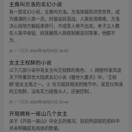
主角叫方洛的玄幻小说
有一部玄幻小说，主角叫方洛。方洛穿越到洪荒世界，成
为普通的人族一员。时值巫妖混战，人族处境艰难，方洛
决心找地方躲起来修行，不成圣人绝不出关。老子立人教
在人族中收徒、妖族屠戮人族炼制屠巫剑等事，他都不
为...
1 个回答
2024年08月05日 09:53
女主王权醉的小说
以下几部小说中有女主叫王权醉的角色： 1. 网络作家风凌
天下所著异世大陆类玄幻小说《傲世九重天》中，“王权
醉”是女主角之一。 2. 在与狐妖相关的情节中，吴宣仪饰演
的王权醉，没有实力拯救众人，还被控制...
1 个回答
2024年08月07日 03:44
开局拥有一座山几个女主
关于《开局一座山》中女主的情况，目前所获取的资料中
并未明确提及具体的数量。