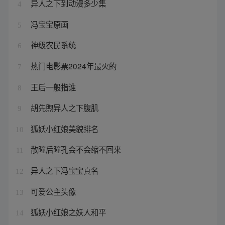
异人之下到动漫多少集
4
冯宝宝原画
5
神级农民系统
6
热门电影票2024年最火的
7
王后一般指谁
8
胡先煦异人之下腹肌
9
狐妖小红娘美貌排名
10
散瞳后瞳孔会不会缩不回来
11
异人之下冯宝宝真名
12
可爱公主头像
13
狐妖小红娘之妖人和平
14