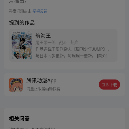
月播出。
答案问题点击
举报反馈
提到的作品
航海王
尾田荣一郎 · 战斗 · 热血
作品连载于周刊杂志《周刊少年JUMP》，
与日本同步更新，每周周一更新。 [简介]有
一个梦想成为海盗的少年叫路飞，他因误
食“恶魔果实”而成为了橡皮人，在获得超人
能力的同时付出了一辈子无法游泳的代价。
腾讯动漫App
十年后，路飞为实现与因救他而断臂的杰克
立即下载
斯的约定而出海，开始了以成为海盗王为目
海量正版漫画畅快看
标的伟大的冒险旅程！
相关问答