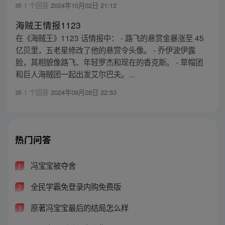
1 个回答
2024年10月02日 21:12
海贼王情报1123
在《海贼王》1123 话情报中： - 路飞的悬赏金暴涨至 45
亿贝里，五老星修改了他的悬赏令头像。 - 乔伊波伊露
脸，其相貌像路飞、年轻罗杰和现在的香克斯。 - 草帽团
和巨人海贼团一起出发艾尔巴夫。...
1 个回答
2024年09月28日 22:53
热门问答
冯宝宝被夺舍
1
全民学霸免登录内购免费版
2
原著冯宝宝最后的结局怎么样
3