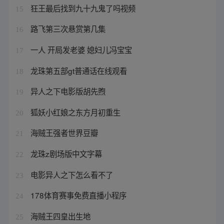
狂王最后找到九十九鬼了吗视频
15
路飞第三次悬赏第几集
16
一人 开局发老婆 媳妇儿冯宝宝
17
龙珠第五部gt普通话在线观看
18
异人之下电影版胡先煦
19
狐妖小红娘之东方月初重生
20
海贼王强者世界豆瓣
21
龙珠z剧场版中文字幕
22
电影异人之下怎么看不了
23
178体育赛事免费直播小程序
24
海贼王四皇出生地
25