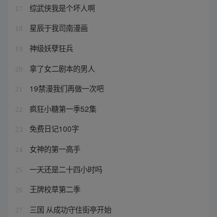
综武侠我是个坏人啊
17
星辰于我司南漫画
18
神级妖孽狂兵
19
拿了女二剧本的男人
20
19禁漫我们再做一次吧
21
疯狂小糖第一季52集
22
免费日记100字
23
女神的第一高手
24
一天还是二十四小时吗
25
王牌校草第二季
26
三国 从成功守住街亭开始
27