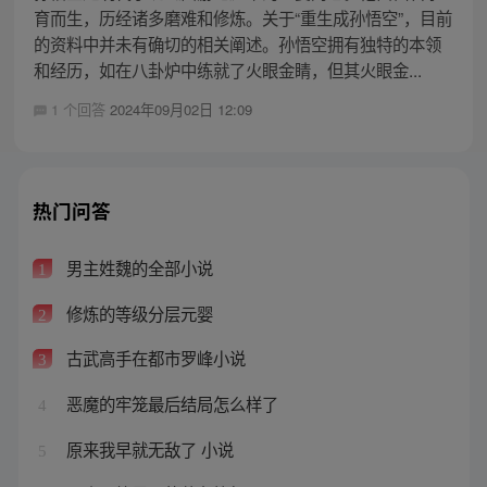
育而生，历经诸多磨难和修炼。关于“重生成孙悟空”，目前
的资料中并未有确切的相关阐述。孙悟空拥有独特的本领
和经历，如在八卦炉中练就了火眼金睛，但其火眼金...
1 个回答
2024年09月02日 12:09
热门问答
男主姓魏的全部小说
1
修炼的等级分层元婴
2
古武高手在都市罗峰小说
3
恶魔的牢笼最后结局怎么样了
4
原来我早就无敌了 小说
5