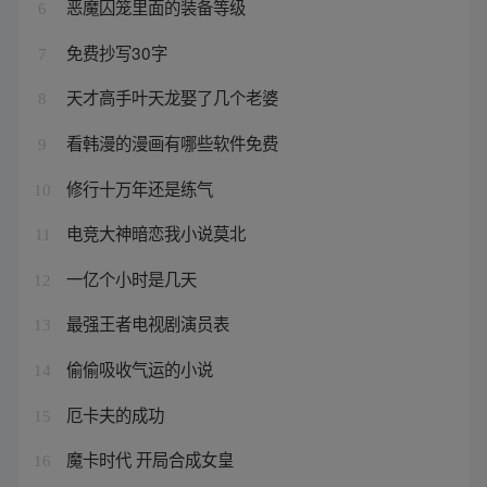
恶魔囚笼里面的装备等级
6
免费抄写30字
7
天才高手叶天龙娶了几个老婆
8
看韩漫的漫画有哪些软件免费
9
修行十万年还是练气
10
电竞大神暗恋我小说莫北
11
一亿个小时是几天
12
最强王者电视剧演员表
13
偷偷吸收气运的小说
14
厄卡夫的成功
15
魔卡时代 开局合成女皇
16