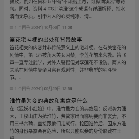
提及，例如在资料 5 中有“不知船上月，谁棹满溪云”等诗
句。同时，资料 4 中对“清澄”这个成语有详细解释，指水
清而无杂质，引申为人的心灵纯净、清...
1 个回答
2024年10月06日 11:08
笛花宅斗梗的出处和背景故事
笛花相关的内容并非传统意义上的宅斗梗。在有关笛花的
剧情中，笛飞声被角大美女囚禁，李莲花前来营救。笛飞
声一直专注武学，对外人警惕但对李莲花不设防。两人的
关系在剧情中复杂且富有戏剧性，并非典型的宅斗情
节。...
1 个回答
2024年09月29日 12:56
淮竹虽为妾的典故和寓意是什么
在《狐妖小红娘》中，淮竹虽为妾的典故是：反派势力强
大，王权山庄为抢淮竹，费管家出面称纳妾而非娶妻，不
用三书六聘，直接跟他们走就行。抢回淮竹后，因东方淮
竹的身份暴露会有危险，所以只能以妾的身份躲藏在王
权...