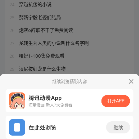
穿越抗倭的小说
24
赘婿宁毅老婆们结局
25
炮灰o辞职不干了免费阅读
26
龙转生为人类的小说叫什么名字啊
27
哑妃1-100集免费观看
28
汉尼拔红龙是什么生物
29
修真聊天群千年后的羽柔子
继续浏览精彩内容
30
腾讯动漫App
打开APP
海量漫画 新人7天免费看
腾讯漫画
起点读书
QQ阅读
网站备案/许可证号：粤B2-20090059-5
在此处浏览
继续
Copyright©1998 - 2026 Tencent. All Rights Reserved