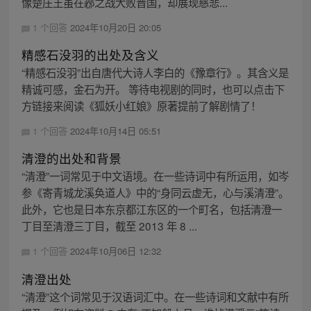
像楚庄王虽在邲之战大败晋国，却展现慈悲...
1 个回答
2024年10月20日 20:05
精感石没羽的出处及含义
“精感石没羽”出自唐代大诗人李白的《豫章行》。其含义是
精诚可感，金石为开。 等待电视剧的同时，也可以点击下
方链接来阅读《狐妖小红娘》原著提前了解剧情了！
1 个回答
2024年10月14日 05:51
清澄的出处和背景
“清澄”一词常见于中文语境。在一些诗词中有所运用，如岑
参《寄青城龙溪奂道人》中的“身同云虚无，心与溪清澄”。
此外，它也是日本东京都江东区的一个町名，包括清澄一
丁目至清澄三丁目，截至 2013 年 8 ...
1 个回答
2024年10月06日 12:32
清澄出处
“清澄”这个词常见于汉语词汇中。在一些诗词和文献中有所