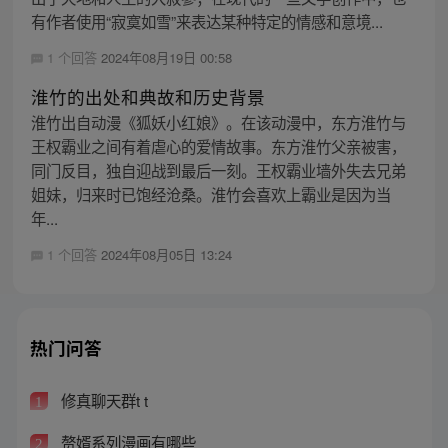
有作者使用“寂寞如雪”来表达某种特定的情感和意境...
1 个回答
2024年08月19日 00:58
淮竹的出处和典故和历史背景
淮竹出自动漫《狐妖小红娘》。在该动漫中，东方淮竹与
王权霸业之间有着虐心的爱情故事。东方淮竹父亲被害，
同门反目，独自迎战到最后一刻。王权霸业墙外失去兄弟
姐妹，归来时已饱经沧桑。淮竹会喜欢上霸业是因为当
年...
1 个回答
2024年08月05日 13:24
热门问答
修真聊天群t t
1
赘婿系列漫画有哪些
2