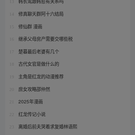
韩长鸾跟韩愈有关系吗
13
修真聊天群阿十六结局
14
修仙群 漫画
15
继承父母房产需要交哪些税
16
楚暮最后老婆有几个
17
古代女官是做什么的
18
主角是红龙的动漫推荐
19
庶女攻略邵仲然
20
2025年漫画
21
红龙传记小说
22
离婚后前夫哭着求复婚林语熙
23