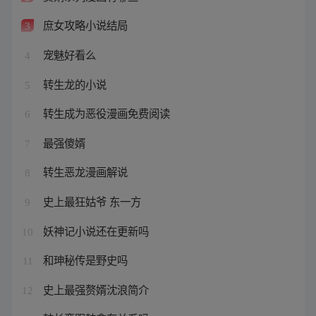
庶女攻略小说结局
3
宠魅好看么
4
转生龙的小说
5
转生成为恶役漫画免费阅读
6
最强傻婿
7
转生恶龙漫画解说
8
史上最狂姑爷 东一方
9
妖神记小说还在更新吗
10
和珅秘传是野史吗
11
史上最强赘婿沈浪简介
12