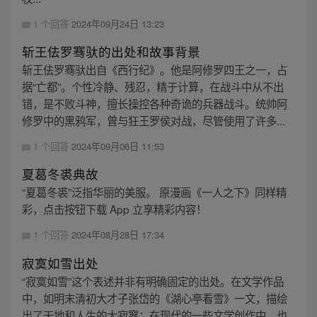
1 个回答
2024年09月24日 13:23
斩王佉罗骞驮的出处和故事背景
斩王佉罗骞驮出自《西行纪》。他是阿修罗四王之一，占
据“亡都”。个性冷静、残忍，精于计算，在战斗中从不出
错，是不败斗神，擅长操控各种奇诡的兵器战斗。统帅阿
修罗中的黑鸦军，曾与狂王罗侯对战，尽管使用了许多...
1 个回答
2024年09月06日 11:53
夏葛冬裘典故
“夏葛冬裘”泛指华丽的美服。 原漫画《一人之下》同样精
彩，点击按钮下载 App 立享精彩内容！
1 个回答
2024年08月28日 17:34
寂寞如雪出处
“寂寞如雪”这个表述并非有明确固定的出处。在文学作品
中，如明末清初大才子张岱的《湖心亭看雪》一文，描绘
出了天地和人生的大寂寥；在现代的一些文学创作中，也