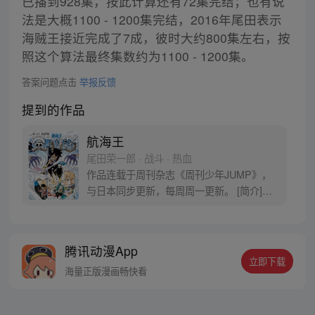
已播到928集，按此计算还有72集完结；也有说
法是大概1100 - 1200集完结，2016年尾田表示
海贼王接近完成了7成，彼时大约800集左右，按
照这个算法最终集数约为1100 - 1200集。
答案问题点击
举报反馈
提到的作品
航海王
尾田荣一郎 · 战斗 · 热血
作品连载于周刊杂志《周刊少年JUMP》，
与日本同步更新，每周周一更新。 [简介]有
一个梦想成为海盗的少年叫路飞，他因误
食“恶魔果实”而成为了橡皮人，在获得超人
能力的同时付出了一辈子无法游泳的代价。
腾讯动漫App
十年后，路飞为实现与因救他而断臂的杰克
立即下载
斯的约定而出海，开始了以成为海盗王为目
海量正版漫画畅快看
标的伟大的冒险旅程！