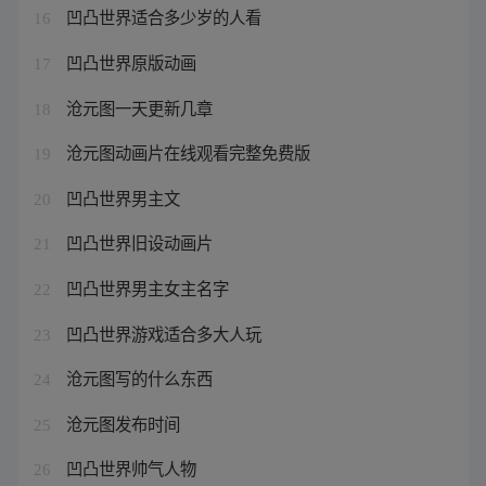
凹凸世界适合多少岁的人看
16
凹凸世界原版动画
17
沧元图一天更新几章
18
沧元图动画片在线观看完整免费版
19
凹凸世界男主文
20
凹凸世界旧设动画片
21
凹凸世界男主女主名字
22
凹凸世界游戏适合多大人玩
23
沧元图写的什么东西
24
沧元图发布时间
25
凹凸世界帅气人物
26