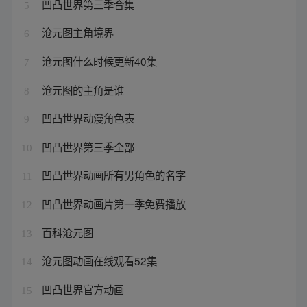
凹凸世界第三季合集
5
沧元图主角境界
6
沧元图什么时候更新40集
7
沧元图的主角是谁
8
凹凸世界动漫角色表
9
凹凸世界第三季全部
10
凹凸世界动画所有男角色的名字
11
凹凸世界动画片第一季免费播放
12
百科沧元图
13
沧元图动画在线观看52集
14
凹凸世界官方动画
15