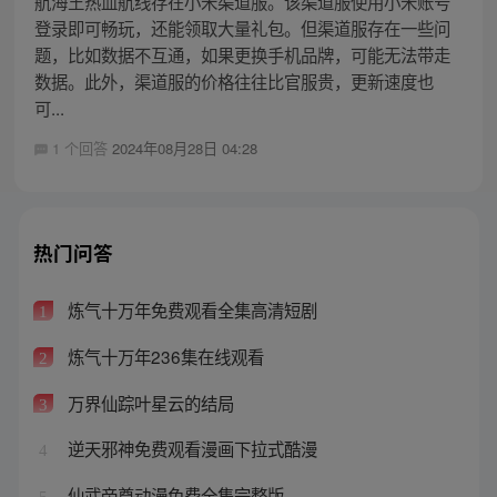
航海王热血航线存在小米渠道服。该渠道服使用小米账号
登录即可畅玩，还能领取大量礼包。但渠道服存在一些问
题，比如数据不互通，如果更换手机品牌，可能无法带走
数据。此外，渠道服的价格往往比官服贵，更新速度也
可...
1 个回答
2024年08月28日 04:28
热门问答
炼气十万年免费观看全集高清短剧
1
炼气十万年236集在线观看
2
万界仙踪叶星云的结局
3
逆天邪神免费观看漫画下拉式酷漫
4
仙武帝尊动漫免费全集完整版
5