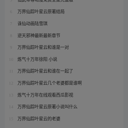
万界仙踪叶星云原著结局
6
诛仙动画陆雪琪
7
逆天邪神最新最新章节
8
万界仙踪叶星云和谁是一对
9
炼气十万年徐阳 小说
10
万界仙踪叶星云和谁在一起了
11
万界仙踪叶星云几个老婆都是谁啊
12
炼气十万年在线观看西瓜影视
13
万界仙踪叶星云原著小说叫什么
14
万界仙踪叶星云的老婆
15