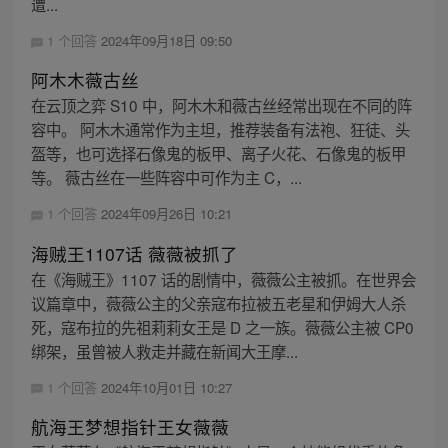
遭...
1 个回答
2024年09月18日 09:50
阿木木薇古丝
在云顶之弈 S10 中，阿木木和薇古丝经常出现在不同的阵
容中。 阿木木通常作为主坦，推荐装备有法袍、狂徒、头
盔等，也可选择石像鬼的板甲、离子火花、石像鬼的板甲
等。 薇古丝在一些阵容中可作为主 C，...
1 个回答
2024年09月26日 10:21
海贼王1107话 薇薇被抓了
在《海贼王》1107 话的剧情中，薇薇公主被抓。在世界会
议篇章中，薇薇公主的父亲寇布拉被五老星和伊姆大人杀
死，寇布拉的先祖莉莉女王是 D 之一族。薇薇公主被 CP0
绑架，虽曾被人救走并藏在新闻大王摩...
1 个回答
2024年10月01日 10:27
航海王梦想指针王女薇薇