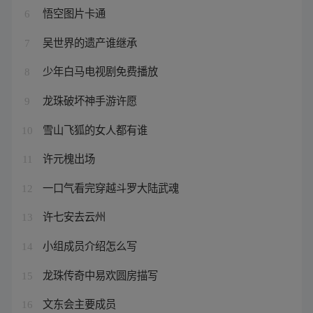
悟空图片卡通
6
吴世界的遗产谁继承
7
少年白马电视剧免费播放
8
龙珠破坏神手游许愿
9
雪山飞狐的女人都有谁
10
许元槐出场
11
一口气看完穿越斗罗大陆武魂
12
许七安去云州
13
小组成员介绍怎么写
14
龙珠传奇中易欢圆房描写
15
文东会主要成员
16