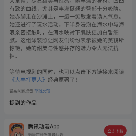
大草帽，尽显甜美与性感。她丰满的身材、凹凸
有致的曲线，尤其是丰满挺翘的臀部十分吸睛。
她赤脚走在沙滩上，一颦一笑散发着诱人气息。
她还进行了玩水活动，下半身浸泡在海水中与海
浪亲密接触时，在海水映衬下肌肤更加白皙细
腻。这组泳装照让网友们纷纷表示被她的美貌所
惊艳，她的甜美与性感并存的魅力令人无法抗
拒。
等待电视剧的同时，也可以点击下方链接来阅读
《大奉打更人》
经典原著了！
答案问题点击
举报反馈
提到的作品
腾讯动漫App
立即下载
海量正版漫画畅快看