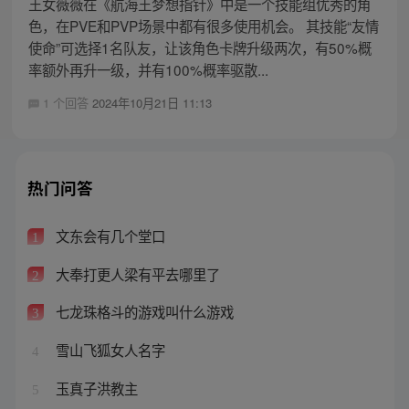
王女薇薇在《航海王梦想指针》中是一个技能组优秀的角
色，在PVE和PVP场景中都有很多使用机会。 其技能“友情
使命”可选择1名队友，让该角色卡牌升级两次，有50%概
率额外再升一级，并有100%概率驱散...
1 个回答
2024年10月21日 11:13
热门问答
文东会有几个堂口
1
大奉打更人梁有平去哪里了
2
七龙珠格斗的游戏叫什么游戏
3
雪山飞狐女人名字
4
玉真子洪教主
5