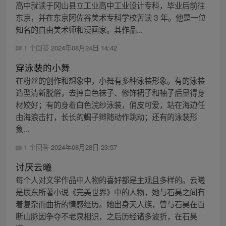
高中就读于冈山县立工业高中工业设计专科，毕业后前往
东京，并在东京阿佐谷美术专科学校苦读 3 年。他是一位
知名的自由美术师和漫画家。其作品...
1 个回答
2024年08月24日 14:42
穿泳装的小舞
在粉丝的创作和想象中，小舞有多种泳装形象。有的泳装
造型清新脱俗，去掉白色袜子、修饰裙子和袖子后显得身
材姣好；有的身着白色浣纱泳装，俏皮可爱，站在海边任
由海浪击打，长长的蝎子辫随动作跳动；还有的泳装形
象...
1 个回答
2024年08月28日 23:57
讨厌云曦
每个人对文学作品中人物的喜好都是主观且多样的。云曦
是辰东所著小说《完美世界》中的人物，她与石昊之间有
着复杂而曲折的情感经历。她出身天人族，曾与石昊在百
断山脉因争夺不老泉相识，之后历经诸多波折，在石昊