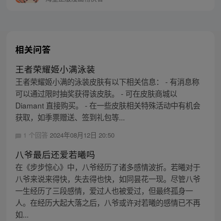
相关问答
王者荣耀姬小满泳装
王者荣耀姬小满的泳装皮肤有以下相关信息： - 有消息称
可以通过限时抽奖获得该皮肤。 - 可在皮肤商城以
Diamant 直接购买。 - 在一些皮肤相关特殊活动中有机会
获取，如季票赠送、签到礼包等...
1 个回答
2024年08月12日 20:50
八爷最后还爱若曦吗
在《步步惊心》中，八爷经历了诸多感情波折。若曦对于
八爷来说来得快，失去得也快，如同昙花一现。尽管八爷
一生经历了三段感情，爱过人也被爱过，但最终孤身一
人。在经历大起大落之后，八爷或许对若曦的感情已不再
如...