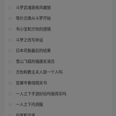
斗罗武魂是疾风魔狼
17
等价交换从斗罗开始
18
韦小宝和方怡的感情
19
斗罗之改写命运
20
日本花魁最后的结果
21
雪山飞狐的福康安演员
22
方怡和教主夫人是一个人吗
23
官屠岑春煊相关书
24
一人之下手游好玩吗值得买吗
25
一人之下内测服
26
白家和沈家
27